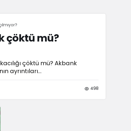
Sistem Modu
Sistem modunu seçin.
ılmıyor?
k çöktü mü?
nkacılığı çöktü mü? Akbank
 ayrıntıları...
498