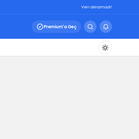
Veri alınamadı!
Premium'a Geç
Mod
değiştir
Gündüz Modu
Gündüz modunu seçin.
Gece Modu
Gece modunu seçin.