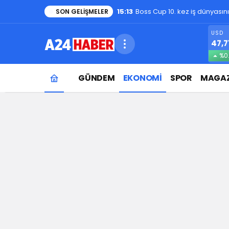
15:13
Boss Cup 10. kez iş dünyasın
SON GELIŞMELER
USD
47,7
%0
GÜNDEM
EKONOMİ
SPOR
MAGAZ