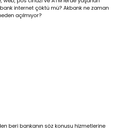
e, web, pos cihazı ve ATM’lerde yaşanan
Akbank internet çöktü mü? Akbank ne zaman
 neden açılmıyor?
’den beri bankanın söz konusu hizmetlerine