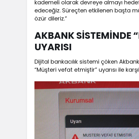
kademeli olarak devreye almayı hedef
edeceğiz. Süreçten etkilenen başta m
özür dileriz.”
AKBANK SİSTEMİNDE “
UYARISI
Dijital bankacılık sistemi çöken Akban
“Müşteri vefat etmiştir” uyarısı ile karşıl