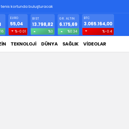
ı tenis kortunda buluşturacak
EURO
BTC
BIST
GR. ALTIN
55,04
3.065.164,00
1
13.798,82
6.175,69
.16
%-0.01
%0
%0.34
%-0.4
İN
TEKNOLOJİ
DÜNYA
SAĞLIK
VİDEOLAR