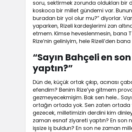
soru, sektirmek zorunda oldukları bir 
koskoca bir millet gündemi var. Bunun 
buradan bir yol olur mu?” diyorlar. V
yaparken, Rizeli kardeşlerimi zan altı
etmem. Kimse heveslenmesin, bana Tür
Rize’nin geliniyim, hele Rizeli’den bana
“Sayın Bahçeli en son
yaptın?”
Dün de, küçük ortak çıkıp, acınası çab
efendim? Benim Rize’ye gitmem prov
gezmeyecekmişim. Bak sen hele… Sayı
ortağın ortada yok. Sen zaten ortada
gezecek, milletimizin derdini kim din
zaman esnaf ziyareti yaptın? En son n
işsize iş buldun? En son ne zaman mill