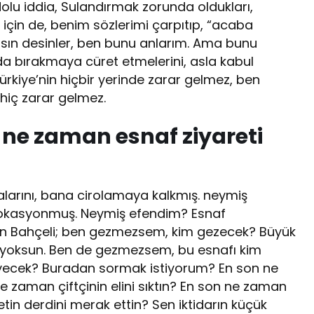
dolu iddia, Sulandırmak zorunda oldukları,
için de, benim sözlerimi çarpıtıp, “acaba
arsın desinler, ben bunu anlarım. Ama bunu
nda bırakmaya cüret etmelerini, asla kabul
kiye’nin hiçbir yerinde zarar gelmez, ben
 hiç zarar gelmez.
 ne zaman esnaf ziyareti
alarını, bana cirolamaya kalkmış. neymiş
okasyonmuş. Neymiş efendim? Esnaf
n Bahçeli; ben gezmezsem, kim gezecek? Büyük
 yoksun. Ben de gezmezsem, bu esnafı kim
leyecek? Buradan sormak istiyorum? En son ne
e zaman çiftçinin elini sıktın? En son ne zaman
etin derdini merak ettin? Sen iktidarın küçük