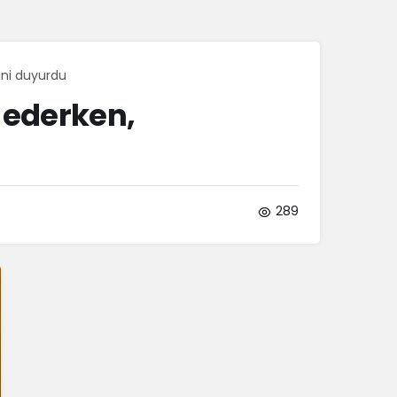
Sistem Modu
Sistem modunu seçin.
sini duyurdu
t ederken,
289