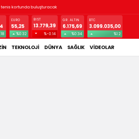
ı tenis kortunda buluşturacak
BIST
EURO
GR. ALTIN
BTC
13.779,39
74
55,25
6.175,69
3.099.035,00
.18
%0.32
%-0.14
%0.34
%1.2
İN
TEKNOLOJİ
DÜNYA
SAĞLIK
VİDEOLAR