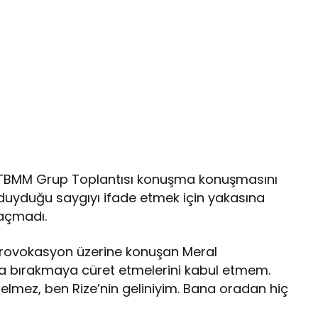
r, TBMM Grup Toplantısı konuşma konuşmasını
ye duyduğu saygıyı ifade etmek için yakasına
kaçmadı.
 provokasyon üzerine konuşan Meral
nda bırakmaya cüret etmelerini kabul etmem.
gelmez, ben Rize’nin geliniyim. Bana oradan hiç