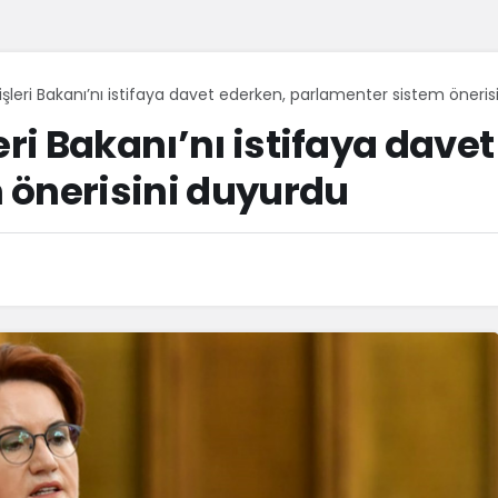
işleri Bakanı’nı istifaya davet ederken, parlamenter sistem öneri
eri Bakanı’nı istifaya dave
 önerisini duyurdu