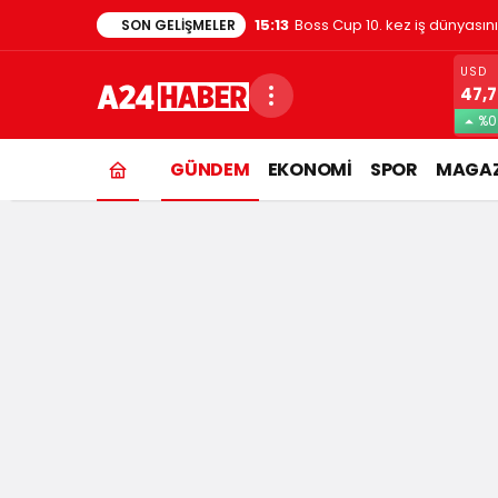
15:13
Boss Cup 10. kez iş dünyasın
SON GELIŞMELER
USD
47,
%0
GÜNDEM
EKONOMİ
SPOR
MAGAZ