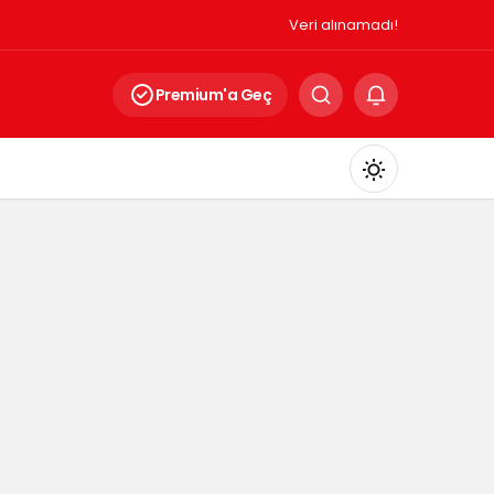
Veri alınamadı!
Premium'a Geç
Mod
değiştir
Gündüz Modu
Gündüz modunu seçin.
Gece Modu
Gece modunu seçin.