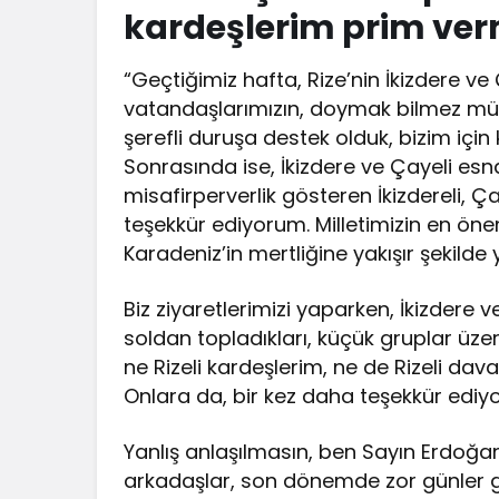
kardeşlerim prim ver
“Geçtiğimiz hafta, Rize’nin İkizdere ve Ça
vatandaşlarımızın, doymak bilmez müte
şerefli duruşa destek olduk, bizim içi
Sonrasında ise, İkizdere ve Çayeli esnaf
misafirperverlik gösteren İkizdereli, Ç
teşekkür ediyorum. Milletimizin en önem
Karadeniz’in mertliğine yakışır şekilde 
Biz ziyaretlerimizi yaparken, İkizdere v
soldan topladıkları, küçük gruplar üze
ne Rizeli kardeşlerim, ne de Rizeli dav
Onlara da, bir kez daha teşekkür ediy
Yanlış anlaşılmasın, ben Sayın Erdoğa
arkadaşlar, son dönemde zor günler g