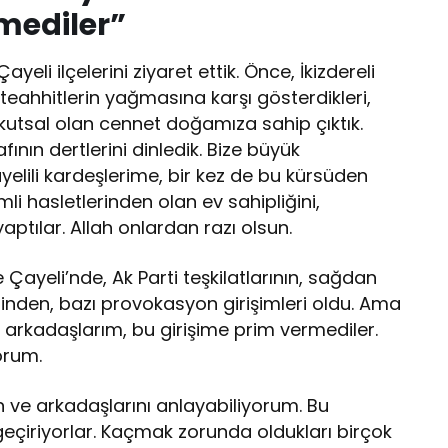
mediler”
yeli ilçelerini ziyaret ettik. Önce, İkizdereli
ahhitlerin yağmasına karşı gösterdikleri,
n kutsal olan cennet doğamıza sahip çıktık.
ının dertlerini dinledik. Bize büyük
ayelili kardeşlerime, bir kez de bu kürsüden
li hasletlerinden olan ev sahipliğini,
yaptılar. Allah onlardan razı olsun.
e Çayeli’nde, Ak Parti teşkilatlarının, sağdan
rinden, bazı provokasyon girişimleri oldu. Ama
a arkadaşlarım, bu girişime prim vermediler.
orum.
n ve arkadaşlarını anlayabiliyorum. Bu
eçiriyorlar. Kaçmak zorunda oldukları birçok