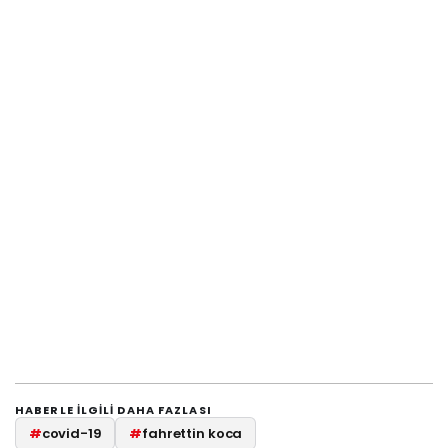
HABERLE ILGILI DAHA FAZLASI
#
covid-19
#
fahrettin koca