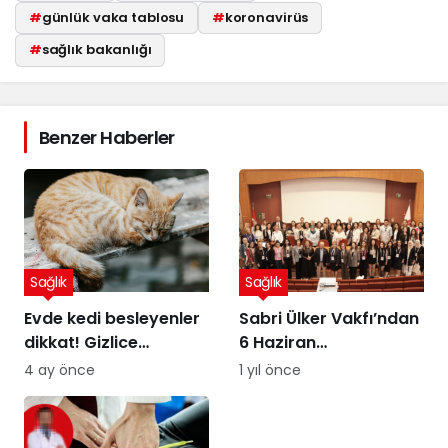
#
günlük vaka tablosu
#
koronavirüs
#
sağlık bakanlığı
Benzer Haberler
Sağlık
Sağlık
Evde kedi besleyenler
Sabri Ülker Vakfı’ndan
dikkat! Gizlice
6 Haziran
yerleşen parazit,
Diyetisyenler Günü’ne
4 ay önce
1 yıl önce
görme kaybına yol
özel kutlama
açıyor