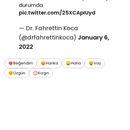
durumda.
pic.twitter.com/25XCApIUyd
— Dr. Fahrettin Koca
(@drfahrettinkoca)
January 6,
2022
Beğendim
Harika
Haha
Vay
Üzgün
Kızgın