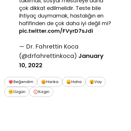
takılmalı; sosyal mesafeye daha
çok dikkat edilmelidir. Teste bile
ihtiyaç duymamak, hastalığın en
hafifinden de çok daha iyi değil mi?
pic.twitter.com/FVyrD7sJdi
— Dr. Fahrettin Koca
(@drfahrettinkoca)
January
10, 2022
Beğendim
Harika
Haha
Vay
Üzgün
Kızgın