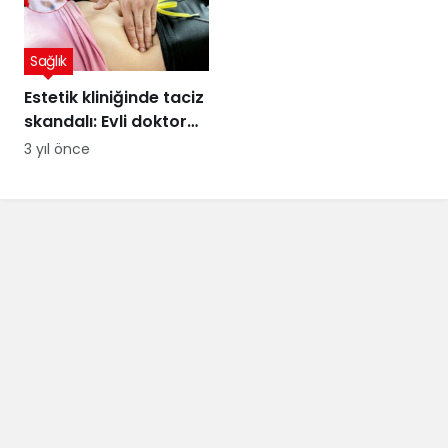
Sağlık
Estetik kliniğinde taciz
skandalı: Evli doktor
hakkında korkunç
3 yıl önce
iddialar