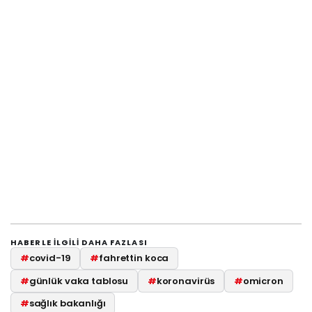
HABERLE ILGILI DAHA FAZLASI
#
covid-19
#
fahrettin koca
#
günlük vaka tablosu
#
koronavirüs
#
omicron
#
sağlık bakanlığı