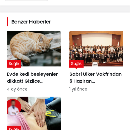
Benzer Haberler
Sağlık
Sağlık
Evde kedi besleyenler
Sabri Ülker Vakfı’ndan
dikkat! Gizlice
6 Haziran
yerleşen parazit,
Diyetisyenler Günü’ne
4 ay önce
1 yıl önce
görme kaybına yol
özel kutlama
açıyor
Sağlık