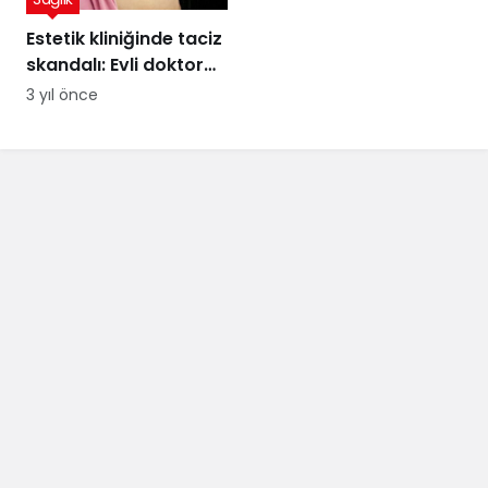
Estetik kliniğinde taciz
skandalı: Evli doktor
hakkında korkunç
3 yıl önce
iddialar