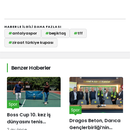
HABERLE ILGILI DAHA FAZLASI
#
antalyaspor
#
beşiktaş
#
tff
#
ziraat türkiye kupası
Benzer Haberler
Spor
Spor
Boss Cup 10. kez iş
Dragos Beton, Darıca
dünyasını tenis
Gençlerbirliği’nin
kortunda
2 ay önce