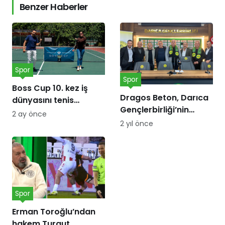
Benzer Haberler
Spor
Spor
Boss Cup 10. kez iş
Dragos Beton, Darıca
dünyasını tenis
Gençlerbirliği’nin
kortunda
2 ay önce
forma göğüs
buluşturacak
2 yıl önce
sponsoru oldu!
Spor
Erman Toroğlu’ndan
hakem Turgut