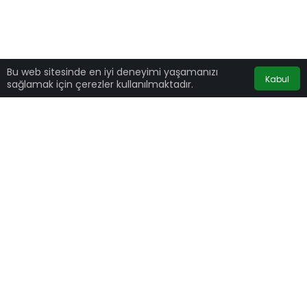
Bu web sitesinde en iyi deneyimi yaşamanızı
Kabul
sağlamak için çerezler kullanılmaktadır.
Cumhurbaşkanı Recep Tayyip
Erdoğan
, AK
Parti Genel Başkanvekili Binali Yıldırım’ın AK
Parti Gümüşhane İl Danışma Toplantısı’na