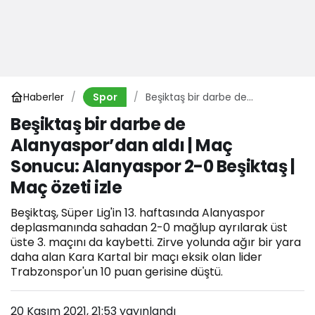
Haberler
Beşiktaş bir darbe de
Spor
Alanyaspor’dan aldı | Maç
Beşiktaş bir darbe de
Sonucu: Alanyaspor 2-0
Alanyaspor’dan aldı | Maç
Beşiktaş | Maç özeti izle
Sonucu: Alanyaspor 2-0 Beşiktaş |
Maç özeti izle
Beşiktaş, Süper Lig'in 13. haftasında Alanyaspor
deplasmanında sahadan 2-0 mağlup ayrılarak üst
üste 3. maçını da kaybetti. Zirve yolunda ağır bir yara
daha alan Kara Kartal bir maçı eksik olan lider
Trabzonspor'un 10 puan gerisine düştü.
20 Kasım 2021, 21:53
yayınlandı