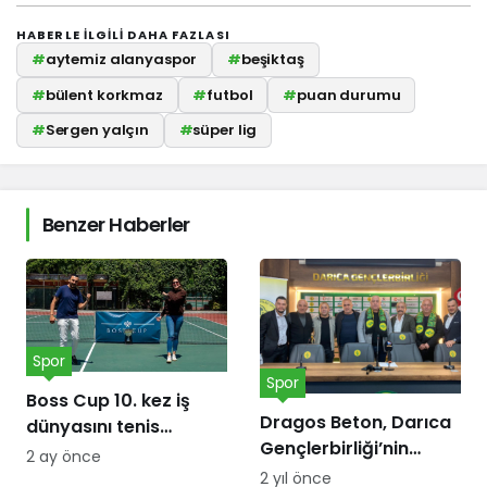
HABERLE ILGILI DAHA FAZLASI
#
aytemiz alanyaspor
#
beşiktaş
#
bülent korkmaz
#
futbol
#
puan durumu
#
Sergen yalçın
#
süper lig
Benzer Haberler
Spor
Spor
Boss Cup 10. kez iş
Dragos Beton, Darıca
dünyasını tenis
Gençlerbirliği’nin
kortunda
2 ay önce
forma göğüs
buluşturacak
2 yıl önce