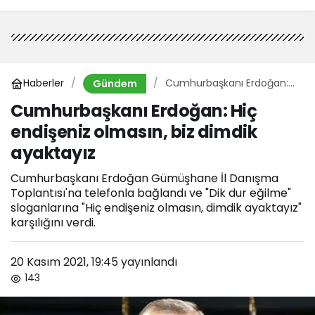
Haberler
Cumhurbaşkanı Erdoğan:
Gündem
Hiç endişeniz olmasın, biz
Cumhurbaşkanı Erdoğan: Hiç
dimdik ayaktayız
endişeniz olmasın, biz dimdik
ayaktayız
Cumhurbaşkanı Erdoğan Gümüşhane İl Danışma
Toplantısı'na telefonla bağlandı ve "Dik dur eğilme"
sloganlarına "Hiç endişeniz olmasın, dimdik ayaktayız"
karşılığını verdi.
20 Kasım 2021, 19:45
yayınlandı
143