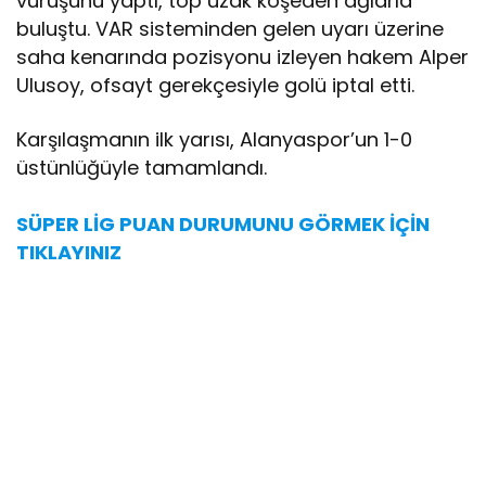
vuruşunu yaptı, top uzak köşeden ağlarla
buluştu. VAR sisteminden gelen uyarı üzerine
saha kenarında pozisyonu izleyen hakem Alper
Ulusoy, ofsayt gerekçesiyle golü iptal etti.
Karşılaşmanın ilk yarısı, Alanyaspor’un 1-0
üstünlüğüyle tamamlandı.
SÜPER LİG PUAN DURUMUNU GÖRMEK İÇİN
TIKLAYINIZ