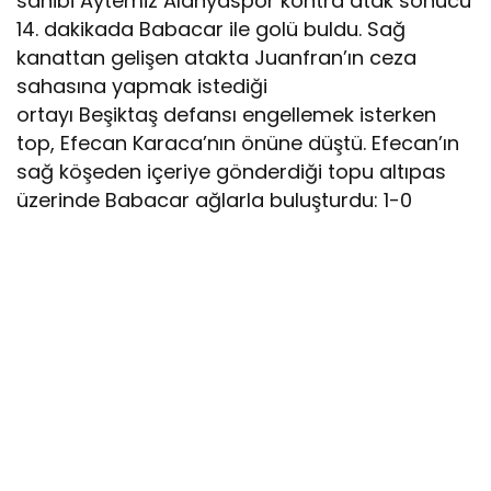
sahibi Aytemiz Alanyaspor kontra atak sonucu
14. dakikada Babacar ile golü buldu. Sağ
kanattan gelişen atakta Juanfran’ın ceza
sahasına yapmak istediği
ortayı Beşiktaş defansı engellemek isterken
top, Efecan Karaca’nın önüne düştü. Efecan’ın
sağ köşeden içeriye gönderdiği topu altıpas
üzerinde Babacar ağlarla buluşturdu: 1-0