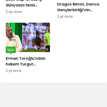
Dragos Beton, Darıca
dünyasını tenis
Gençlerbirliği’nin
kortunda
2 ay önce
forma göğüs
buluşturacak
2 yıl önce
sponsoru oldu!
Spor
Erman Toroğlu’ndan
hakem Turgut
Doman’a ‘Barış Alper
2 yıl önce
Yılmaz’ tepkisi:
Telefonları dinlensin,
bunda sakatlık var