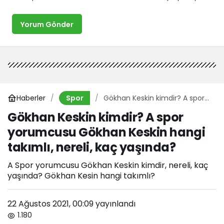
Yorum Gönder
Haberler
Gökhan Keskin kimdir? A spor
Spor
yorumcusu Gökhan Keskin
Gökhan Keskin kimdir? A spor
hangi takımlı, nereli, kaç
yorumcusu Gökhan Keskin hangi
yaşında?
takımlı, nereli, kaç yaşında?
A Spor yorumcusu Gökhan Keskin kimdir, nereli, kaç
yaşında? Gökhan Kesin hangi takımlı?
22 Ağustos 2021, 00:09
yayınlandı
1.180