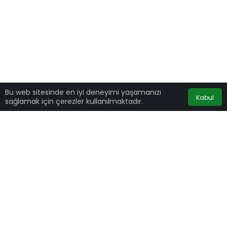
Bu web sitesinde en iyi deneyimi yaşamanızı
Kabul
sağlamak için çerezler kullanılmaktadır.
Ekranların en çok izlenen spor kanallarından A
Spor’daki Takım Oyunu programına yeni bir