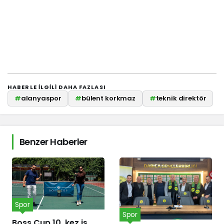
HABERLE ILGILI DAHA FAZLASI
#
alanyaspor
#
bülent korkmaz
#
teknik direktör
Benzer Haberler
Spor
Spor
Boss Cup 10. kez iş