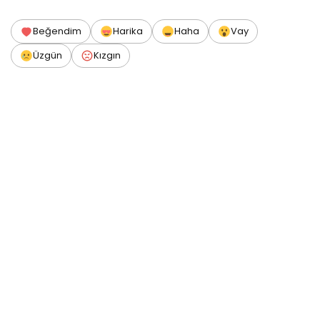
Beğendim
Harika
Haha
Vay
Üzgün
Kızgın