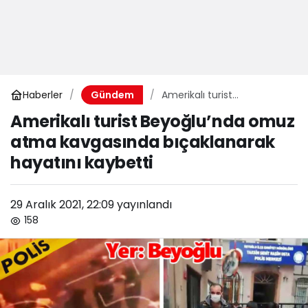
Haberler
Amerikalı turist
Gündem
Beyoğlu’nda omuz atma
Amerikalı turist Beyoğlu’nda omuz
kavgasında bıçaklanarak
atma kavgasında bıçaklanarak
hayatını kaybetti
hayatını kaybetti
29 Aralık 2021, 22:09
yayınlandı
158