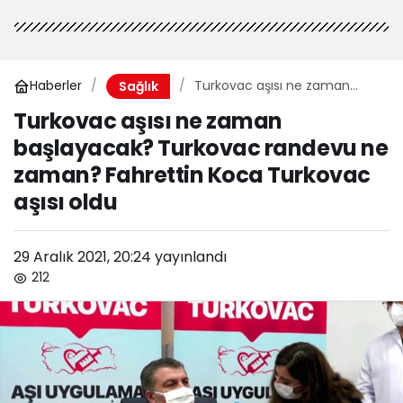
Haberler
Turkovac aşısı ne zaman
Sağlık
başlayacak? Turkovac
Turkovac aşısı ne zaman
randevu ne zaman?
başlayacak? Turkovac randevu ne
Fahrettin Koca Turkovac aşısı
oldu
zaman? Fahrettin Koca Turkovac
aşısı oldu
29 Aralık 2021, 20:24
yayınlandı
212