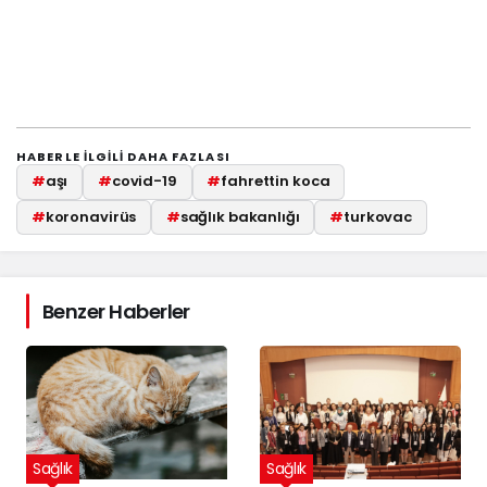
HABERLE ILGILI DAHA FAZLASI
#
aşı
#
covid-19
#
fahrettin koca
#
koronavirüs
#
sağlık bakanlığı
#
turkovac
Benzer Haberler
Sağlık
Sağlık