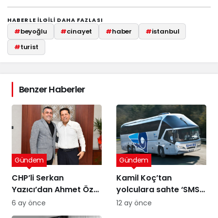
HABERLE ILGILI DAHA FAZLASI
#
beyoğlu
#
cinayet
#
haber
#
istanbul
#
turist
Benzer Haberler
Gündem
Gündem
CHP’li Serkan
Kamil Koç’tan
Yazıcı’dan Ahmet Özer
yolculara sahte ‘SMS’
kararına tepki: Bu bir
uyarısı
6 ay önce
12 ay önce
yargı değil, sandığı