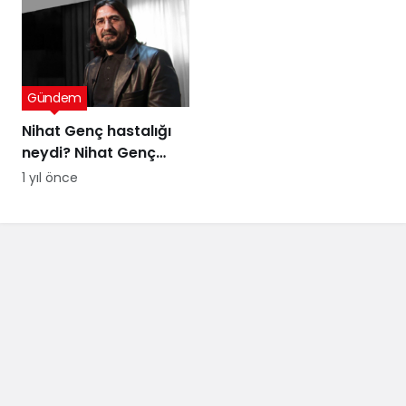
tanımayan düzenin
itirafı
Gündem
Nihat Genç hastalığı
neydi? Nihat Genç
cenaze töreni ne
1 yıl önce
zaman, nerede
yapılacak?