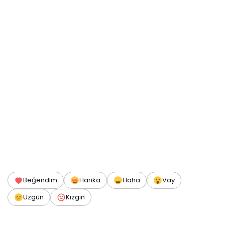
Beğendim
Harika
Haha
Vay
Üzgün
Kızgın