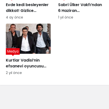
Evde kedi besleyenler
Sabri Ülker Vakfı’ndan
dikkat! Gizlice
6 Haziran
yerleşen parazit,
Diyetisyenler Günü’ne
4 ay önce
1 yıl önce
görme kaybına yol
özel kutlama
açıyor
Medya
Kurtlar Vadisi’nin
efsanevi oyuncusu
ekranlara dönüyor!
2 yıl önce
İşte yeni dizisi