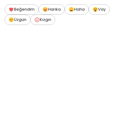
Beğendim
Harika
Haha
Vay
Üzgün
Kızgın