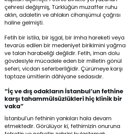
çehresi değişmiş, Türklüğün muzaffer ruhu
aklın, adaletin ve ahlakın cihanşümul çağrısı
haline gelmişti.
Fetih bir istila, bir işgal, bir imha hareketi veya
tevarüs edilen bir medeniyet birikimini yağma
ve talan harabeliği değildir. Fetih, iman dolu
gövdesiyle mücadele eden bir milletin gönül
seferi, vicdan seferberliğidir. Çürümeye karşı
taptaze ümitlerin dâhiyane sedasıdır.
“İç ve dış odakların İstanbul’un fethine
karşı tahammülsüzlükleri hiç klinik bir
vaka”
İstanbul’un fethinin yankıları hala devam
etmektedir. Görülüyor ki, fethimizin onuruna
fetretin ve nefretin zehrini bulaştırmak