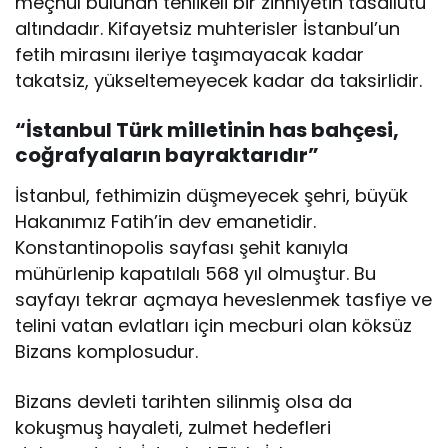
meçhul bulunan tehlikeli bir zihniyetin tasallutu
altındadır. Kifayetsiz muhterisler İstanbul’un
fetih mirasını ileriye taşımayacak kadar
takatsiz, yükseltemeyecek kadar da taksirlidir.
“İstanbul Türk milletinin has bahçesi,
coğrafyaların bayraktarıdır”
İstanbul, fethimizin düşmeyecek şehri, büyük
Hakanımız Fatih’in dev emanetidir.
Konstantinopolis sayfası şehit kanıyla
mühürlenip kapatılalı 568 yıl olmuştur. Bu
sayfayı tekrar açmaya heveslenmek tasfiye ve
telini vatan evlatları için mecburi olan köksüz
Bizans komplosudur.
Bizans devleti tarihten silinmiş olsa da
kokuşmuş hayaleti, zulmet hedefleri