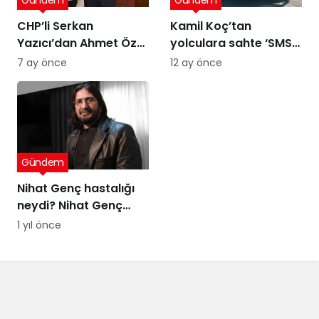
Gündem
Gündem
CHP’li Serkan
Kamil Koç’tan
Yazıcı’dan Ahmet Özer
yolculara sahte ‘SMS’
kararına tepki: Bu bir
uyarısı
7 ay önce
12 ay önce
yargı değil, sandığı
tanımayan düzenin
itirafı
Gündem
Nihat Genç hastalığı
neydi? Nihat Genç
cenaze töreni ne
1 yıl önce
zaman, nerede
yapılacak?