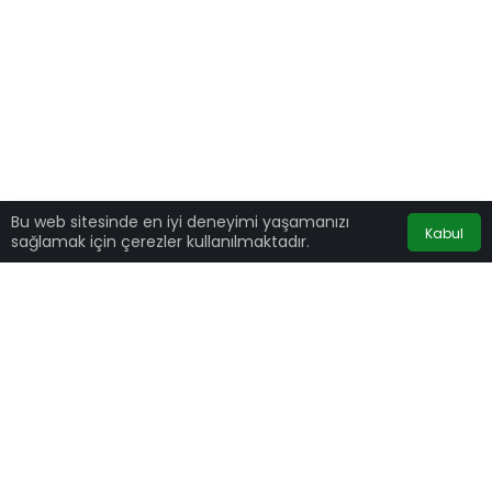
Bu web sitesinde en iyi deneyimi yaşamanızı
Kabul
sağlamak için çerezler kullanılmaktadır.
Koronavirüs vakalarıyla ilgili son dakika
açıklaması geldi.
Türkiye günlük koronavirüs hasta tablosu,