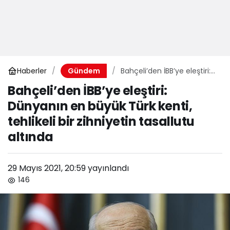
Haberler
Bahçeli’den İBB’ye eleştiri:
Gündem
Dünyanın en büyük Türk
Bahçeli’den İBB’ye eleştiri:
kenti, tehlikeli bir zihniyetin
Dünyanın en büyük Türk kenti,
tasallutu altında
tehlikeli bir zihniyetin tasallutu
altında
29 Mayıs 2021, 20:59
yayınlandı
146