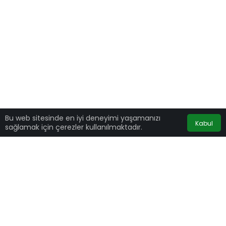
Bu web sitesinde en iyi deneyimi yaşamanızı
Kabul
sağlamak için çerezler kullanılmaktadır.
Türkiye’de son 24 saatte koronavirüs
nedeniyle 95 kişi yaşamını yitirdi. Yeni vaka
sayısı ise 21 bin 61 olarak açıklandı.