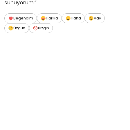
sunuyorum.”
Beğendim
Harika
Haha
Vay
Üzgün
Kızgın