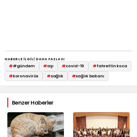
HABERLE ILGILI DAHA FAZLASI
#
#gündem
#
aşı
#
covid-19
#
fahrettin koca
#
koronavirüs
#
sağlık
#
sağlık bakanı
Benzer Haberler