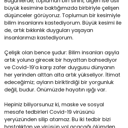
Bugünlerde, toplumun biri sınırlı, diğeri ise asıl
büyük kesimine baktığımızda birbiriyle çelişen
düşünceler görüyoruz. Toplumun bir kesimiyle
bilim insanlarını kastediyorum. Büyük kesimi ile
de, artık bıkkınlık duyguları yaşayan
insanlarımızı kastediyorum.
Çelişik olan bence şudur: Bilim insanları aşıyla
artık yoluna girecek bir hayattan bahsediyor
ve Covid-19’a karşı zafer duygusu dünyanın
her yerinden alttan alta artık yükseliyor. İtimat
edeceğimiz; ayların biriktirdiği bir yorgunluk
değil, budur. Önümüzde hayatın ışığı var.
Hepiniz biliyorsunuz ki, maske ve sosyal
mesafe tedbirleri Covid-19 virüsünü
yeryüzünden silip atamaz. Bu iki tedbir bizi
hastalıktan ve virüsün yol açacağı ölümden