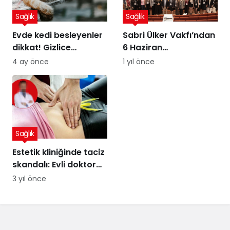
Sağlık
Sağlık
Evde kedi besleyenler
Sabri Ülker Vakfı’ndan
dikkat! Gizlice
6 Haziran
yerleşen parazit,
Diyetisyenler Günü’ne
4 ay önce
1 yıl önce
görme kaybına yol
özel kutlama
açıyor
Sağlık
Estetik kliniğinde taciz
skandalı: Evli doktor
hakkında korkunç
3 yıl önce
iddialar