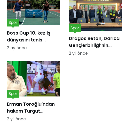
Spor
Spor
Boss Cup 10. kez iş
Dragos Beton, Darıca
dünyasını tenis
Gençlerbirliği’nin
kortunda
2 ay önce
forma göğüs
buluşturacak
2 yıl önce
sponsoru oldu!
Spor
Erman Toroğlu’ndan
hakem Turgut
Doman’a ‘Barış Alper
2 yıl önce
Yılmaz’ tepkisi: