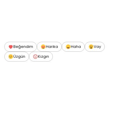
Beğendim
Harika
Haha
Vay
Üzgün
Kızgın