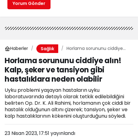
Yorum Gönder
Haberler
Horlama sorununu ciddiye
Sağlık
alın! Kalp, şeker ve tansiyon
Horlama sorununu ciddiye alın!
gibi hastalıklara neden olabilir
Kalp, şeker ve tansiyon gibi
hastalıklara neden olabilir
Uyku problemi yaşayan hastaların uyku
laboratuvarında detaylı olarak tetkik edilebildiğini
belirten Op. Dr. K. Ali Rahimi, horlamanın çok ciddi bir
hastalık olduğunun altını çizerek; tansiyon, şeker ve
kalp hastalıklarının kökenini oluşturduğunu söyledi.
23 Nisan 2023, 17:51
yayınlandı