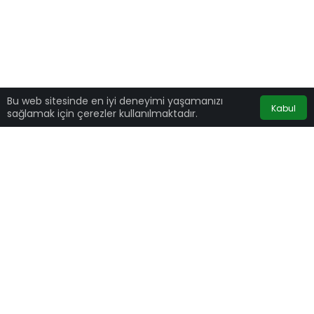
Bu web sitesinde en iyi deneyimi yaşamanızı
Kabul
sağlamak için çerezler kullanılmaktadır.
Üsküdar Üniversitesi NPİSTANBUL Hastanesi KBB