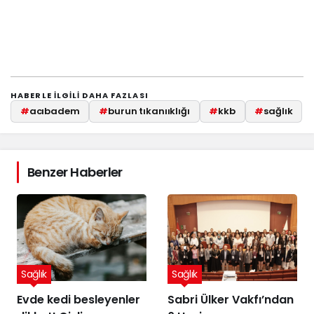
HABERLE ILGILI DAHA FAZLASI
#
acıbadem
#
burun tıkanııklığı
#
kkb
#
sağlık
Benzer Haberler
Sağlık
Sağlık
Evde kedi besleyenler
Sabri Ülker Vakfı’ndan