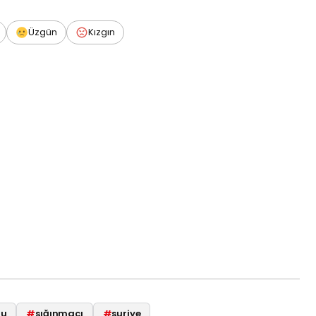
Üzgün
Kızgın
lu
#
sığınmacı
#
suriye