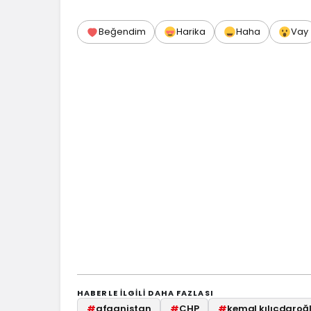
Beğendim
Harika
Haha
Vay
HABERLE ILGILI DAHA FAZLASI
#
afganistan
#
CHP
#
kemal kılıçdaroğ