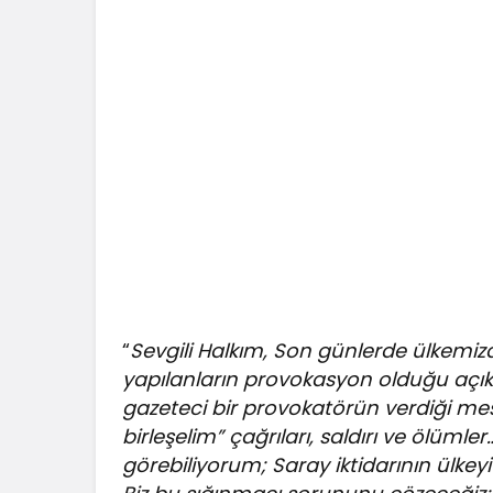
“
Sevgili Halkım, Son günlerde ülkemizd
yapılanların provokasyon olduğu açı
gazeteci bir provokatörün verdiği mesa
birleşelim” çağrıları, saldırı ve ölüml
görebiliyorum; Saray iktidarının ülke