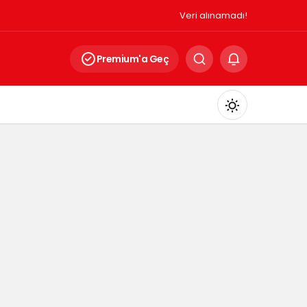
Veri alınamadı!
Premium'a Geç
Mod
değiştir
Gündüz Modu
Gündüz modunu seçin.
Gece Modu
Gece modunu seçin.