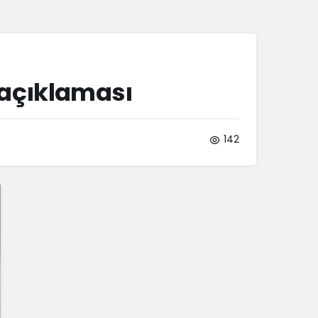
Sistem Modu
Sistem modunu seçin.
 açıklaması
142