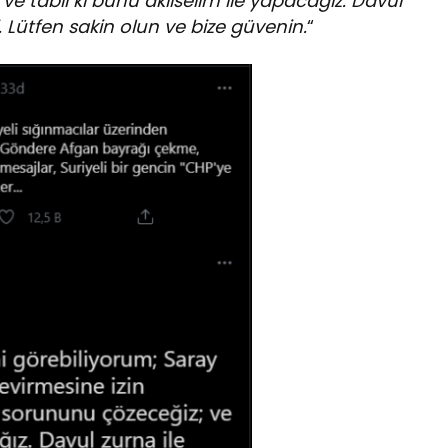
e tabii ki bunu aklıselim ile yapacağız. Davul
. Lütfen sakin olun ve bize güvenin.
“