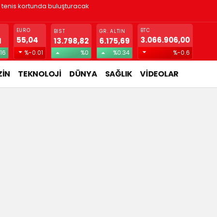
! Gizlice yerleşen parazit, görme kaybına yol açıyor
EURO
BTC
BIST
GR. ALTIN
55,04
3.066.906,00
1
13.798,82
6.175,69
16
%-0.01
%0
%0.34
%-0.6
İN
TEKNOLOJİ
DÜNYA
SAĞLIK
VİDEOLAR