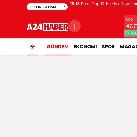
1:48
Evde kedi besleyenler dikkat
SON GELIŞMELER
USD
47,7
%0.
GÜNDEM
EKONOMİ
SPOR
MAGAZ