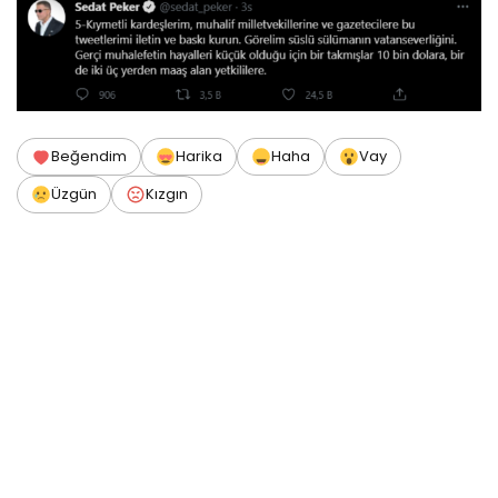
Beğendim
Harika
Haha
Vay
Üzgün
Kızgın