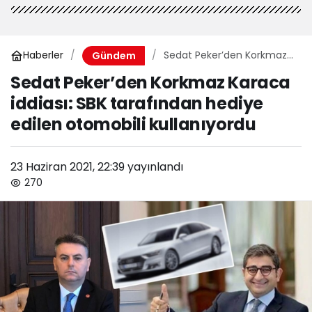
Haberler
Sedat Peker’den Korkmaz
Gündem
Karaca iddiası: SBK
Sedat Peker’den Korkmaz Karaca
tarafından hediye edilen
iddiası: SBK tarafından hediye
otomobili kullanıyordu
edilen otomobili kullanıyordu
23 Haziran 2021, 22:39
yayınlandı
270