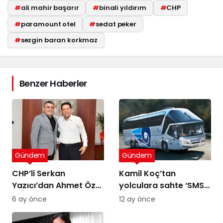
#
ali mahir başarır
#
binali yıldırım
#
CHP
#
paramount otel
#
sedat peker
#
sezgin baran korkmaz
Benzer Haberler
Gündem
Gündem
CHP’li Serkan
Kamil Koç’tan
Yazıcı’dan Ahmet Özer
yolculara sahte ‘SMS’
kararına tepki: Bu bir
uyarısı
6 ay önce
12 ay önce
yargı değil, sandığı
tanımayan düzenin