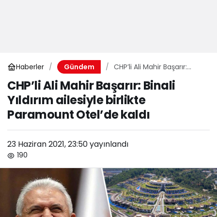
Haberler
CHP’li Ali Mahir Başarır:
Gündem
Binali Yıldırım ailesiyle
CHP’li Ali Mahir Başarır: Binali
birlikte Paramount Otel’de
Yıldırım ailesiyle birlikte
kaldı
Paramount Otel’de kaldı
23 Haziran 2021, 23:50
yayınlandı
190