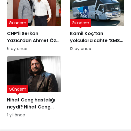
Gündem
Gündem
CHP’li Serkan
Kamil Koç’tan
Yazıcı’dan Ahmet Özer
yolculara sahte ‘SMS’
kararına tepki: Bu bir
uyarısı
6 ay önce
12 ay önce
yargı değil, sandığı
tanımayan düzenin
itirafı
Gündem
Nihat Genç hastalığı
neydi? Nihat Genç
cenaze töreni ne
1 yıl önce
zaman, nerede
yapılacak?