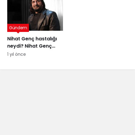
itirafı
Gündem
Nihat Genç hastalığı
neydi? Nihat Genç
cenaze töreni ne
1 yıl önce
zaman, nerede
yapılacak?