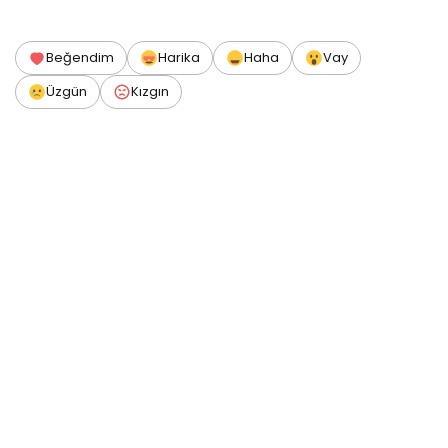
Beğendim
Harika
Haha
Vay
Üzgün
Kızgın