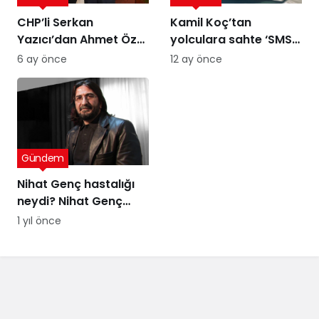
CHP’li Serkan
Kamil Koç’tan
Yazıcı’dan Ahmet Özer
yolculara sahte ‘SMS’
kararına tepki: Bu bir
uyarısı
6 ay önce
12 ay önce
yargı değil, sandığı
tanımayan düzenin
itirafı
Gündem
Nihat Genç hastalığı
neydi? Nihat Genç
cenaze töreni ne
1 yıl önce
zaman, nerede
yapılacak?