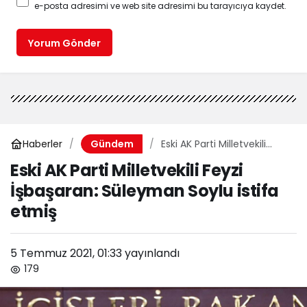
e-posta adresimi ve web site adresimi bu tarayıcıya kaydet.
Yorum Gönder
Haberler
Eski AK Parti Milletvekili
Gündem
Feyzi İşbaşaran: Süleyman
Eski AK Parti Milletvekili Feyzi
Soylu istifa etmiş
İşbaşaran: Süleyman Soylu istifa
etmiş
5 Temmuz 2021, 01:33
yayınlandı
179