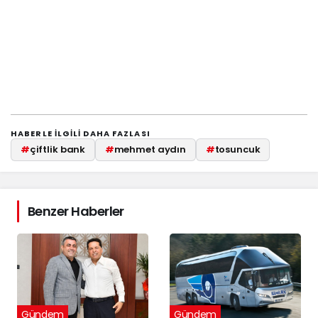
HABERLE ILGILI DAHA FAZLASI
#
çiftlik bank
#
mehmet aydın
#
tosuncuk
Benzer Haberler
Gündem
Gündem