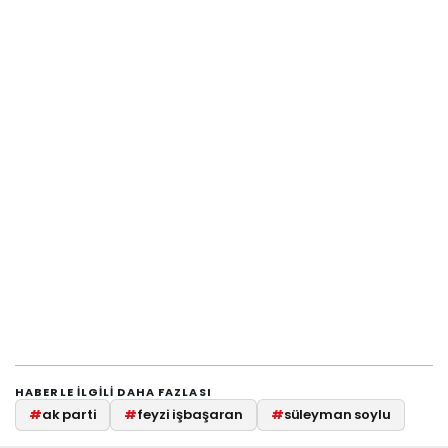
HABERLE ILGILI DAHA FAZLASI
#
ak parti
#
feyzi işbaşaran
#
süleyman soylu