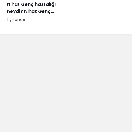
Nihat Genç hastalığı
neydi? Nihat Genç
cenaze töreni ne
1 yıl önce
zaman, nerede
yapılacak?