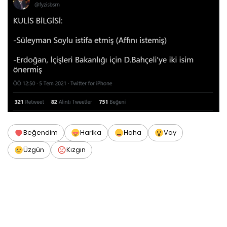
Beğendim
Harika
Haha
Vay
Üzgün
Kızgın