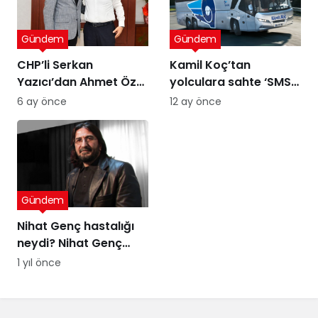
Gündem
Gündem
CHP’li Serkan
Kamil Koç’tan
Yazıcı’dan Ahmet Özer
yolculara sahte ‘SMS’
kararına tepki: Bu bir
uyarısı
6 ay önce
12 ay önce
yargı değil, sandığı
tanımayan düzenin
itirafı
Gündem
Nihat Genç hastalığı
neydi? Nihat Genç
cenaze töreni ne
1 yıl önce
zaman, nerede
yapılacak?