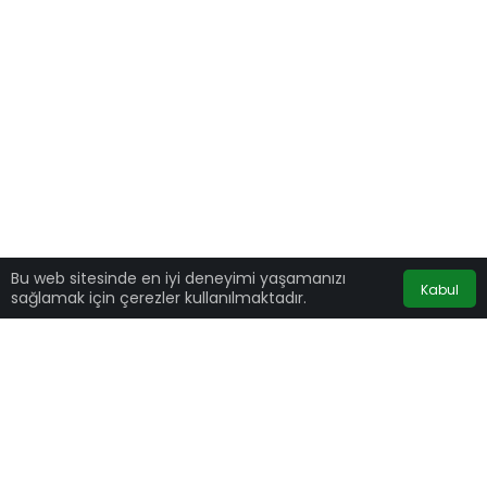
Bu web sitesinde en iyi deneyimi yaşamanızı
Kabul
sağlamak için çerezler kullanılmaktadır.
İstanbul Cumhuriyet Başsavcılığı Basın Suçları
Bürosu tarafından,
Sedef Kabaş
‘ın 14 Ocak’taki