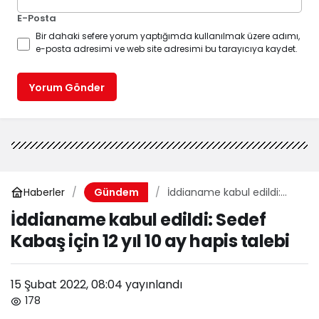
E-Posta
Bir dahaki sefere yorum yaptığımda kullanılmak üzere adımı,
e-posta adresimi ve web site adresimi bu tarayıcıya kaydet.
Yorum Gönder
Haberler
İddianame kabul edildi:
Gündem
Sedef Kabaş için 12 yıl 10 ay
İddianame kabul edildi: Sedef
hapis talebi
Kabaş için 12 yıl 10 ay hapis talebi
15 Şubat 2022, 08:04
yayınlandı
178