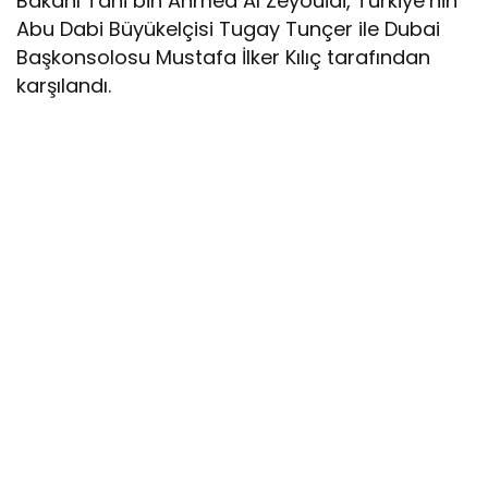
Bakanı Tani bin Ahmed Al Zeyouidi, Türkiye’nin
Abu Dabi Büyükelçisi Tugay Tunçer ile Dubai
Başkonsolosu Mustafa İlker Kılıç tarafından
karşılandı.