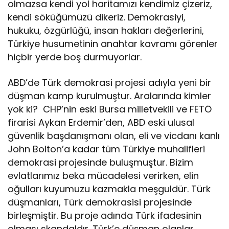
olmazsa kendi yol haritamızı kendimiz çizeriz,
kendi söküğümüzü dikeriz. Demokrasiyi,
hukuku, özgürlüğü, insan hakları değerlerini,
Türkiye husumetinin anahtar kavramı görenler
hiçbir yerde boş durmuyorlar.
ABD’de Türk demokrasi projesi adıyla yeni bir
düşman kamp kurulmuştur. Aralarında kimler
yok ki? CHP’nin eski Bursa milletvekili ve FETÖ
firarisi Aykan Erdemir’den, ABD eski ulusal
güvenlik başdanışmanı olan, eli ve vicdanı kanlı
John Bolton’a kadar tüm Türkiye muhalifleri
demokrasi projesinde buluşmuştur. Bizim
evlatlarımız beka mücadelesi verirken, elin
oğulları kuyumuzu kazmakla meşguldür. Türk
düşmanları, Türk demokrasisi projesinde
birleşmiştir. Bu proje adında Türk ifadesinin
olması skandaldır. Türk’e düşman olanlar,