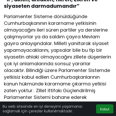
siyaseten darmadumandır”
Parlamenter Sisteme dönüldüğünde
Cumhurbaşkanının kararname yetkisinin
olmayacağını ileri süren partiler ya derslerine
çalışmıyorlar ya da saldım çayıra Mevlam
gayıra anlayışındalar. Milleti yanıltarak siyaset
yapamayacaklarını, yapsalar bile bu tip bir
siyasetin ahlaki olmayacağını zillete düşenlerin
çok iyi anlamalarında sonsuz yararlar
olacaktır. Bilindiği üzere Parlamenter Sistemde
yetkisiz kabul edilen Cumhurbaşkanlarının
kanun hükmünde kararname çıkarma yetkisi
zaten yoktur. Zillet ittifakı Güçlendirilmiş
Parlamenter Sistemi bahane ederek
Cumhurbaşkanını TBMM’nin seçmesi için
Bu web sitesinde en iyi deneyimi yaşamanızı
Kabul
hazırlık yapmaktadır. Ancak, Türk milletinin
sağlamak için çerezler kullanılmaktadır.