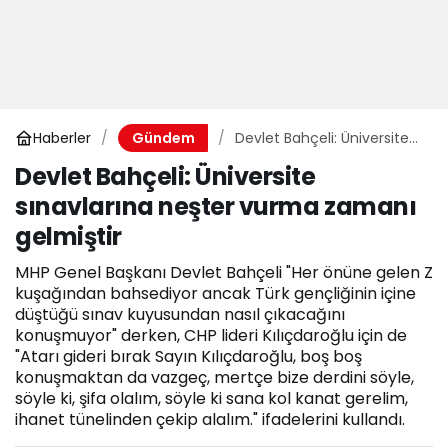
Haberler
Devlet Bahçeli: Üniversite
Gündem
sınavlarına neşter vurma
Devlet Bahçeli: Üniversite
zamanı gelmiştir
sınavlarına neşter vurma zamanı
gelmiştir
MHP Genel Başkanı Devlet Bahçeli "Her önüne gelen Z
kuşağından bahsediyor ancak Türk gençliğinin içine
düştüğü sınav kuyusundan nasıl çıkacağını
konuşmuyor" derken, CHP lideri Kılıçdaroğlu için de
"Atarı gideri bırak Sayın Kılıçdaroğlu, boş boş
konuşmaktan da vazgeç, mertçe bize derdini söyle,
söyle ki, şifa olalım, söyle ki sana kol kanat gerelim,
ihanet tünelinden çekip alalım." ifadelerini kullandı.