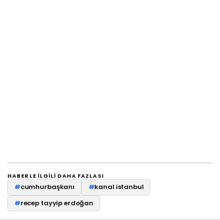
HABERLE ILGILI DAHA FAZLASI
#
cumhurbaşkanı
#
kanal istanbul
#
recep tayyip erdoğan