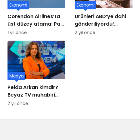
Ekonomi
Ekonomi
Corendon Airlines’ta
Ürünleri ABD’ye dahi
üst düzey atama: Paul
gönderiliyordu!
Schwaiger yeni CCO
Mobilya üssü iflasın
1 yıl önce
2 yıl önce
oldu
eşiğinde
Medya
Pelda Arkan kimdir?
Beyaz TV muhabiri
Pelda Arkan kaç
2 yıl önce
yaşında, nereli?