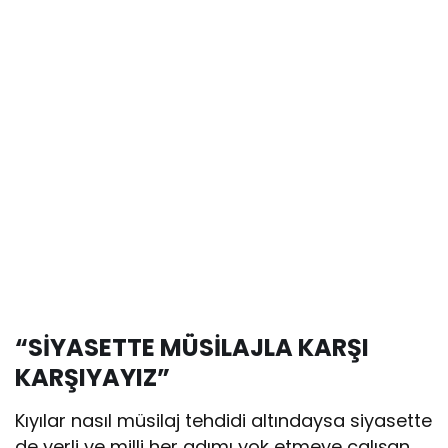
“SİYASETTE MÜSİLAJLA KARŞI
KARŞIYAYIZ”
Kıyılar nasıl müsilaj tehdidi altındaysa siyasette
de yerli ve milli her adımı yok etmeye çalışan