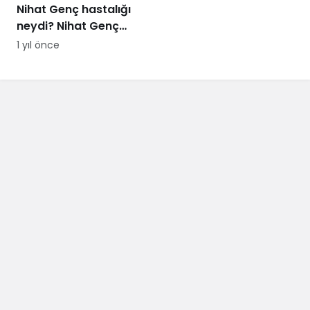
Nihat Genç hastalığı
neydi? Nihat Genç
cenaze töreni ne
1 yıl önce
zaman, nerede
yapılacak?