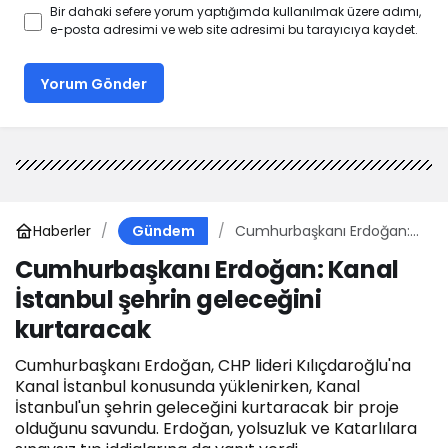
Bir dahaki sefere yorum yaptığımda kullanılmak üzere adımı,
e-posta adresimi ve web site adresimi bu tarayıcıya kaydet.
Yorum Gönder
Haberler
Cumhurbaşkanı Erdoğan:
Gündem
Kanal İstanbul şehrin
Cumhurbaşkanı Erdoğan: Kanal
geleceğini kurtaracak
İstanbul şehrin geleceğini
kurtaracak
Cumhurbaşkanı Erdoğan, CHP lideri Kılıçdaroğlu'na
Kanal İstanbul konusunda yüklenirken, Kanal
İstanbul'un şehrin geleceğini kurtaracak bir proje
olduğunu savundu. Erdoğan, yolsuzluk ve Katarlılara