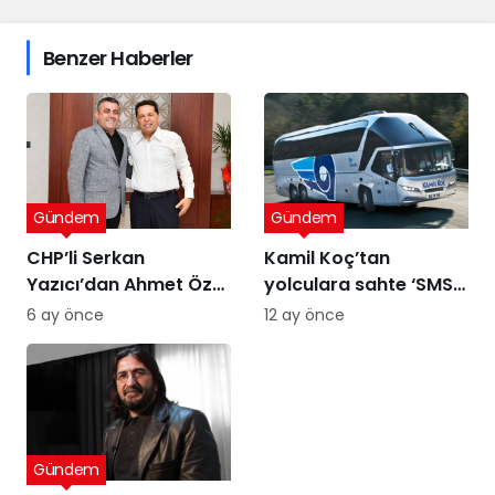
Benzer Haberler
Gündem
Gündem
CHP’li Serkan
Kamil Koç’tan
Yazıcı’dan Ahmet Özer
yolculara sahte ‘SMS’
kararına tepki: Bu bir
uyarısı
6 ay önce
12 ay önce
yargı değil, sandığı
tanımayan düzenin
itirafı
Gündem