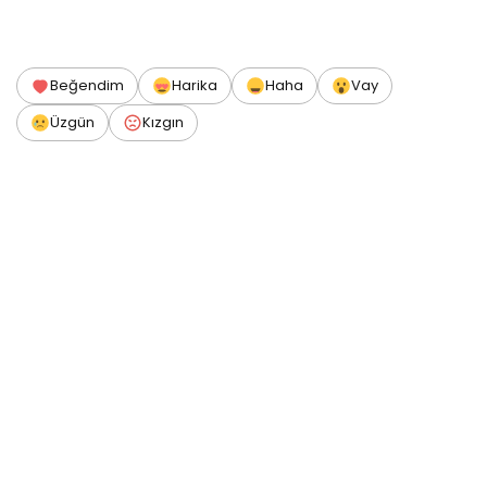
Beğendim
Harika
Haha
Vay
Üzgün
Kızgın