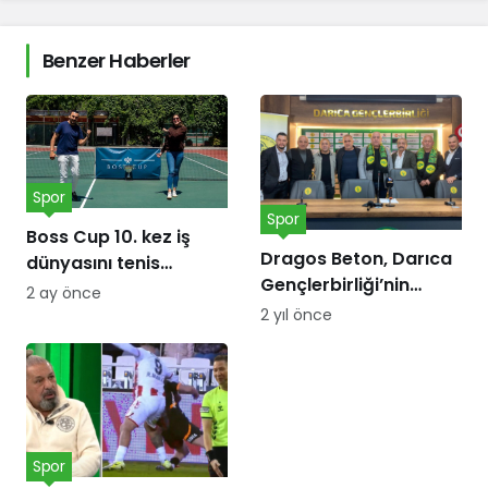
Benzer Haberler
Spor
Spor
Boss Cup 10. kez iş
Dragos Beton, Darıca
dünyasını tenis
Gençlerbirliği’nin
kortunda
2 ay önce
forma göğüs
buluşturacak
2 yıl önce
sponsoru oldu!
Spor