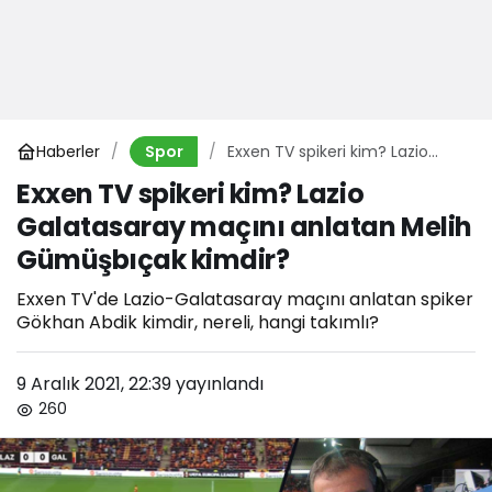
Haberler
Exxen TV spikeri kim? Lazio
Spor
Galatasaray maçını anlatan
Exxen TV spikeri kim? Lazio
Melih Gümüşbıçak kimdir?
Galatasaray maçını anlatan Melih
Gümüşbıçak kimdir?
Exxen TV'de Lazio-Galatasaray maçını anlatan spiker
Gökhan Abdik kimdir, nereli, hangi takımlı?
9 Aralık 2021, 22:39
yayınlandı
260