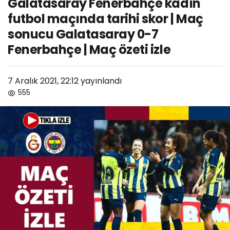
Galatasaray Fenerbahçe kadın
Maç sonucu Galatasaray 0-7
futbol maçında tarihi skor | Maç
Fenerbahçe | Maç özeti izle
sonucu Galatasaray 0-7
Fenerbahçe | Maç özeti izle
7 Aralık 2021, 22:12
yayınlandı
555