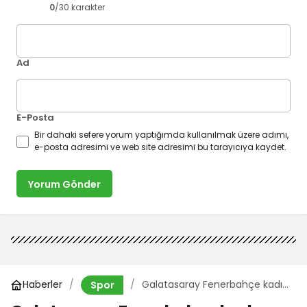
0
/30 karakter
Ad
E-Posta
Bir dahaki sefere yorum yaptığımda kullanılmak üzere adımı,
e-posta adresimi ve web site adresimi bu tarayıcıya kaydet.
Yorum Gönder
Haberler
Galatasaray Fenerbahçe kadın
Spor
futbol maçında tarihi skor |