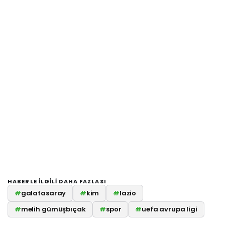
HABERLE ILGILI DAHA FAZLASI
#
galatasaray
#
kim
#
lazio
#
melih gümüşbıçak
#
spor
#
uefa avrupa ligi