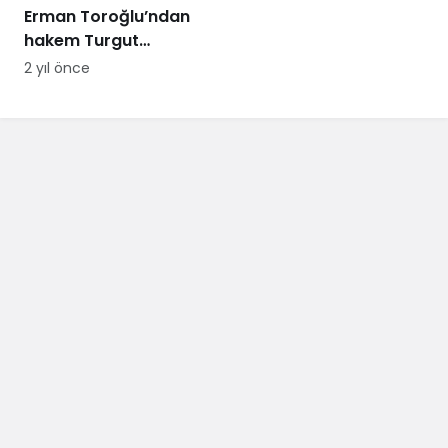
Erman Toroğlu’ndan
hakem Turgut
Doman’a ‘Barış Alper
2 yıl önce
Yılmaz’ tepkisi:
Telefonları dinlensin,
bunda sakatlık var