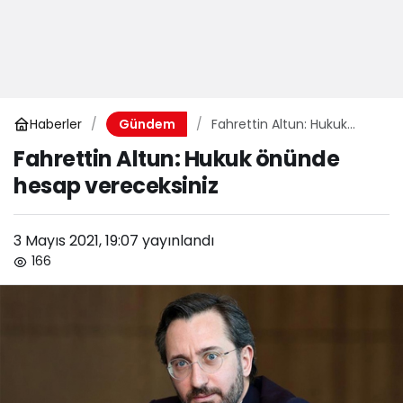
Haberler
Fahrettin Altun: Hukuk
Gündem
önünde hesap
Fahrettin Altun: Hukuk önünde
vereceksiniz
hesap vereceksiniz
3 Mayıs 2021, 19:07
yayınlandı
166