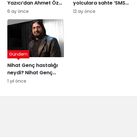
Yazıcı’dan Ahmet Özer
yolculara sahte ‘SMS’
kararına tepki: Bu bir
uyarısı
6 ay önce
12 ay önce
yargı değil, sandığı
tanımayan düzenin
itirafı
Gündem
Nihat Genç hastalığı
neydi? Nihat Genç
cenaze töreni ne
1 yıl önce
zaman, nerede
yapılacak?