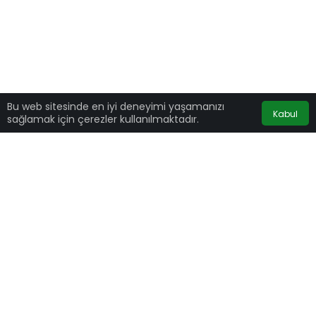
Bu web sitesinde en iyi deneyimi yaşamanızı
Kabul
sağlamak için çerezler kullanılmaktadır.
Borsa İstanbul’da BIST 100 endeksi, yüzde 1,67
değer kazanarak günü 1.421,15 puandan
tamamladı.
BIST 100 endeksi, önceki kapanışa göre 23,33
puan artarken, toplam işlem hacmi 15 milyar
lira seviyesinde gerçekleşti.