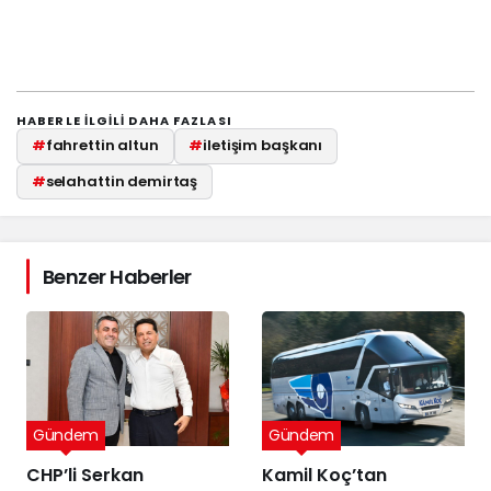
HABERLE ILGILI DAHA FAZLASI
#
fahrettin altun
#
iletişim başkanı
#
selahattin demirtaş
Benzer Haberler
Gündem
Gündem
CHP’li Serkan
Kamil Koç’tan