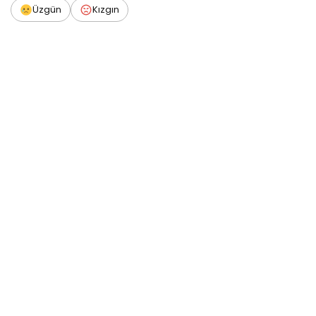
Üzgün
Kızgın