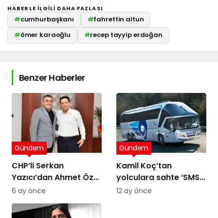
HABERLE ILGILI DAHA FAZLASI
#
cumhurbaşkanı
#
fahrettin altun
#
ömer karaoğlu
#
recep tayyip erdoğan
Benzer Haberler
Gündem
Gündem
CHP’li Serkan
Kamil Koç’tan
Yazıcı’dan Ahmet Özer
yolculara sahte ‘SMS’
kararına tepki: Bu bir
uyarısı
6 ay önce
12 ay önce
yargı değil, sandığı
tanımayan düzenin