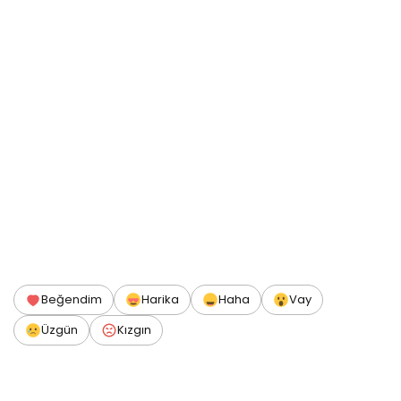
Beğendim
Harika
Haha
Vay
Üzgün
Kızgın