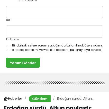
0
/30 karakter
Ad
E-Posta
Bir dahaki sefere yorum yaptığımda kullanılmak üzere adımı,
e-posta adresimi ve web site adresimi bu tarayıcıya kaydet.
Yorum Gönder
Haberler
Erdoğan sürdü, Altun
Gündem
paylaştı: Hakk’a yürüyünce
Erdoğan sürdü, Altun paylaştı:
yol mu dayanır?