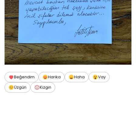
Beğendim
Harika
Haha
Vay
Üzgün
Kızgın