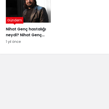
itirafı
Gündem
Nihat Genç hastalığı
neydi? Nihat Genç
cenaze töreni ne
1 yıl önce
zaman, nerede
yapılacak?