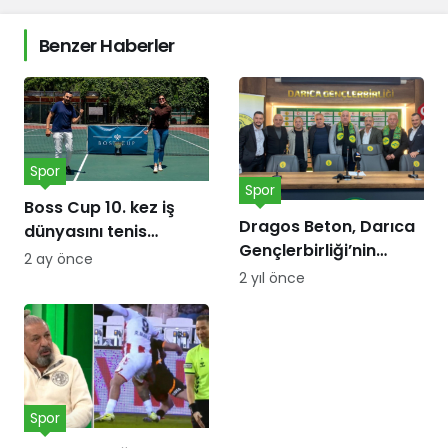
Benzer Haberler
Spor
Spor
Boss Cup 10. kez iş
Dragos Beton, Darıca
dünyasını tenis
Gençlerbirliği’nin
kortunda
2 ay önce
forma göğüs
buluşturacak
2 yıl önce
sponsoru oldu!
Spor