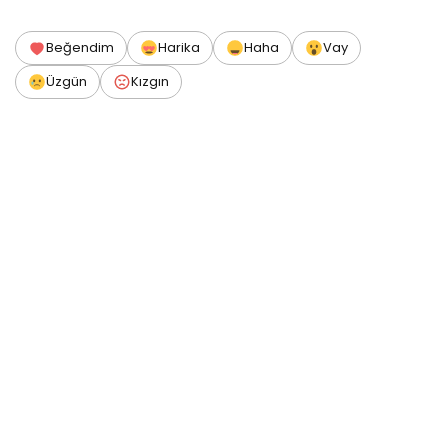
Beğendim
Harika
Haha
Vay
Üzgün
Kızgın