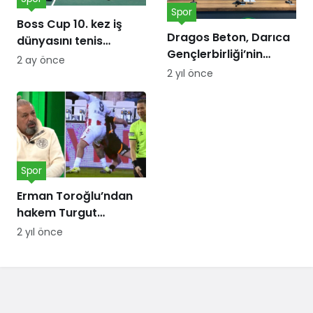
Spor
Boss Cup 10. kez iş
Dragos Beton, Darıca
dünyasını tenis
Gençlerbirliği’nin
kortunda
2 ay önce
forma göğüs
buluşturacak
2 yıl önce
sponsoru oldu!
Spor
Erman Toroğlu’ndan
hakem Turgut
Doman’a ‘Barış Alper
2 yıl önce
Yılmaz’ tepkisi:
Telefonları dinlensin,
bunda sakatlık var