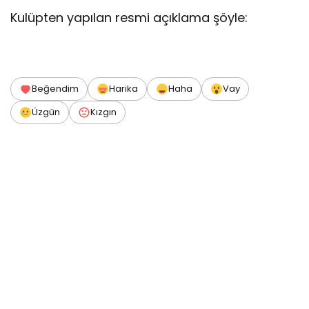
Kulüpten yapılan resmi açıklama şöyle:
Beğendim
Harika
Haha
Vay
Üzgün
Kızgın