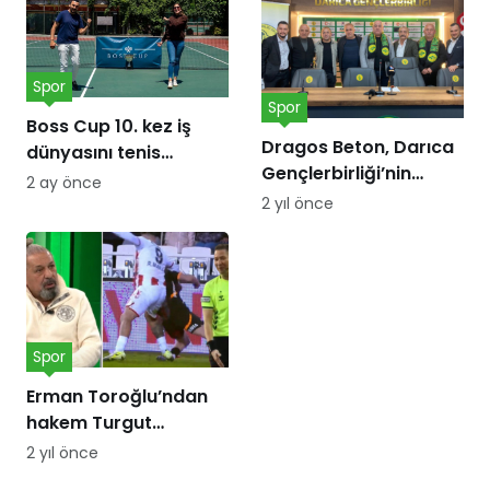
Spor
Spor
Boss Cup 10. kez iş
Dragos Beton, Darıca
dünyasını tenis
Gençlerbirliği’nin
kortunda
2 ay önce
forma göğüs
buluşturacak
2 yıl önce
sponsoru oldu!
Spor
Erman Toroğlu’ndan
hakem Turgut
Doman’a ‘Barış Alper
2 yıl önce
Yılmaz’ tepkisi: