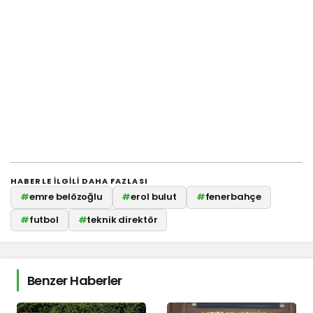
HABERLE ILGILI DAHA FAZLASI
#
emre belözoğlu
#
erol bulut
#
fenerbahçe
#
futbol
#
teknik direktör
Benzer Haberler