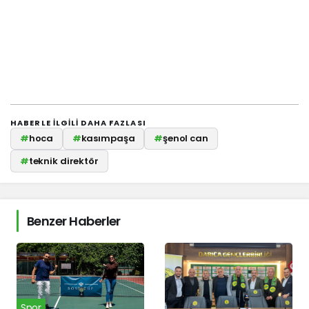
HABERLE ILGILI DAHA FAZLASI
#
hoca
#
kasımpaşa
#
şenol can
#
teknik direktör
Benzer Haberler
Spor