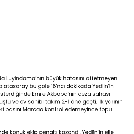
da Luyindama’nın büyük hatasını affetmeyen
latasaray bu gole 16’ncı dakikada Yedlin’in
i gösterdiğinde Emre Akbaba’nın ceza sahası
ştu ve ev sahibi takım 2-1 öne geçti. İlk yarının
 geri pasını Marcao kontrol edemeyince topu
nde konuk ekip penaltı kazandı. Yedlin’in elle