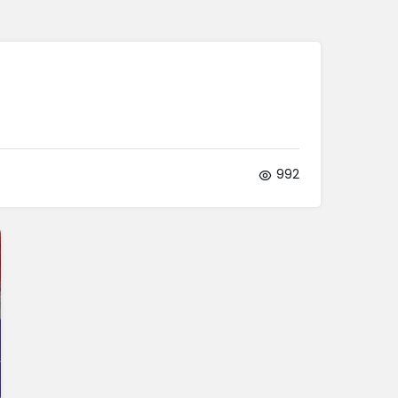
Sistem Modu
Sistem modunu seçin.
992