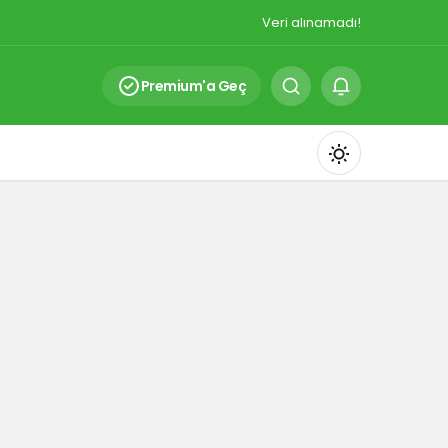
Veri alınamadı!
Premium'a Geç
Mod
değiştir
Gündüz Modu
Gündüz modunu seçin.
Gece Modu
Gece modunu seçin.