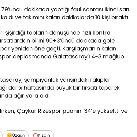
9’uncu dakikada yaptığı faul sonrası ikinci sarı
kaldı ve takımını kalan dakikalarda 10 kişi bıraktı.
 şişirdiği topların dönüşünde hızlı kontra
fırsatlardan birini 90+3’üncü dakikada gole
espor yeniden öne geçti. Karşılaşmanın kalan
spor deplasmanda Galatasaray’ı 4-3 mağlup
saray, şampiyonluk yarışındaki rakipleri
ağı derbi haftasında büyük bir fırsatı teperek
ında ağır yara aldı.
lırken, Çaykur Rizespor puanını 34’e yükseltti ve
Üzgün
Kızgın