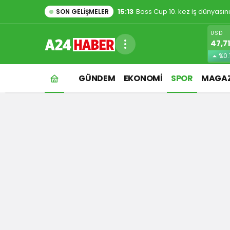
1:48
Evde kedi besleyenler dikkat
SON GELIŞMELER
USD
47,7
%0.
GÜNDEM
EKONOMİ
SPOR
MAGAZ