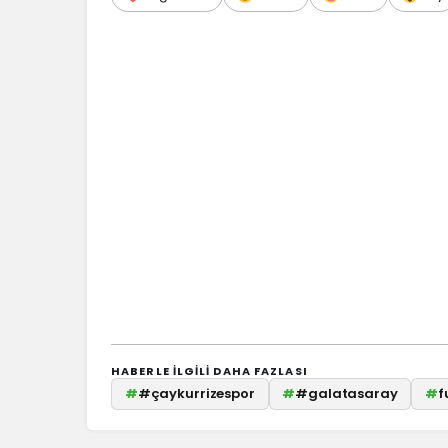
HABERLE ILGILI DAHA FAZLASI
#
#çaykurrizespor
#
#galatasaray
#
f