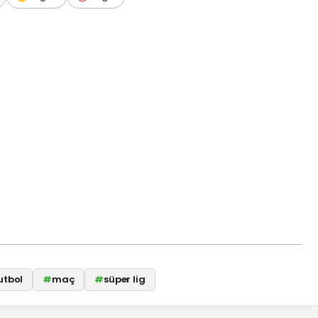
utbol
#
maç
#
süper lig