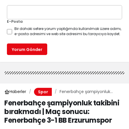
E-Posta
Bir dahaki sefere yorum yaptığımda kullanılmak üzere adımı,
e-posta adresimi ve web site adresimi bu tarayıcıya kaydet.
Yorum Gönder
Haberler
Fenerbahçe şampiyonluk
Spor
takibini bırakmadı | Maç
Fenerbahçe şampiyonluk takibini
sonucu: Fenerbahçe 3-1 BB
bırakmadı | Maç sonucu:
Erzurumspor
Fenerbahçe 3-1 BB Erzurumspor