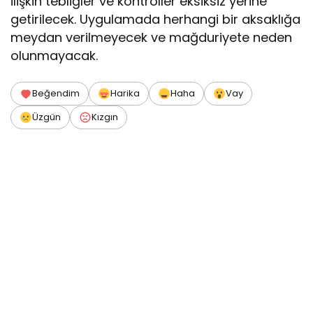
ilişkin tebliğler ve kontroller eksiksiz yerine
getirilecek. Uygulamada herhangi bir aksaklığa
meydan verilmeyecek ve mağduriyete neden
olunmayacak.
Beğendim
Harika
Haha
Vay
Üzgün
Kızgın