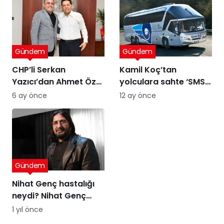
Gündem
Gündem
CHP’li Serkan
Kamil Koç’tan
Yazıcı’dan Ahmet Özer
yolculara sahte ‘SMS’
kararına tepki: Bu bir
uyarısı
6 ay önce
12 ay önce
yargı değil, sandığı
tanımayan düzenin
itirafı
Gündem
Nihat Genç hastalığı
neydi? Nihat Genç
cenaze töreni ne
1 yıl önce
zaman, nerede