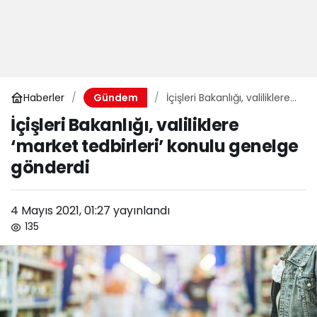
Haberler
İçişleri Bakanlığı, valiliklere
Gündem
‘market tedbirleri’ konulu
İçişleri Bakanlığı, valiliklere
genelge gönderdi
‘market tedbirleri’ konulu genelge
gönderdi
4 Mayıs 2021, 01:27
yayınlandı
135