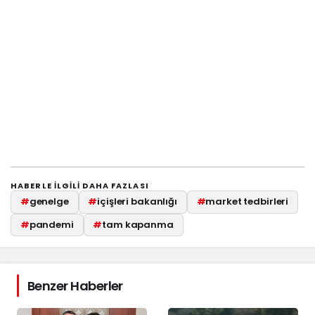
HABERLE ILGILI DAHA FAZLASI
#
genelge
#
içişleri bakanlığı
#
market tedbirleri
#
pandemi
#
tam kapanma
Benzer Haberler