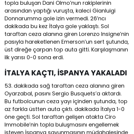
topla buluşan Dani Olmo’nun rakiplerinin
arasından yaptığı vuruşta, kaleci Gianluigi
Donnarumma gole izin vermedi. 26’ncı
dakikada bu kez İtalya gole yaklaştı. Sol
taraftan ceza alanına giren Lorenzo Insigne’nin
pasıyla hareketlenen Emerson’un sert şutunda,
üst direğe çarpan top auta gitti. Karşılaşmanın
ilk yarısı 0-0 sona erdi.
İTALYA KAÇTI, İSPANYA YAKALADI
53. dakikada sağ taraftan ceza alanına giren
Oyarzabal, pasını Sergio Busquets’a aktardı.
Bu futbolcunun ceza yayı içinden şutunda, top
az farkla üstten auta çıktı. dakikada İtalya 1-0
öne geçti. Sol taraftan gelişen atakta Ciro
Immobile’nin topla buluşmasını engellemek
isteyen İspanya savunmasının müdahalesinde