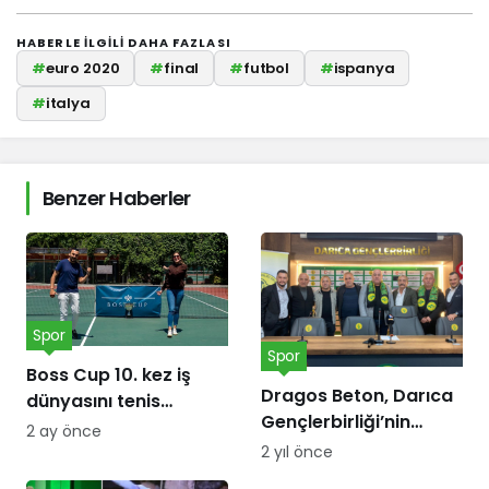
HABERLE ILGILI DAHA FAZLASI
#
euro 2020
#
final
#
futbol
#
ispanya
#
italya
Benzer Haberler
Spor
Spor
Boss Cup 10. kez iş
Dragos Beton, Darıca
dünyasını tenis
Gençlerbirliği’nin
kortunda
2 ay önce
forma göğüs
buluşturacak
2 yıl önce
sponsoru oldu!