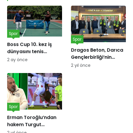
Spor
Spor
Boss Cup 10. kez iş
Dragos Beton, Darıca
dünyasını tenis
Gençlerbirliği’nin
kortunda
2 ay önce
forma göğüs
buluşturacak
2 yıl önce
sponsoru oldu!
Spor
Erman Toroğlu’ndan
hakem Turgut
Doman’a ‘Barış Alper
2 yıl önce