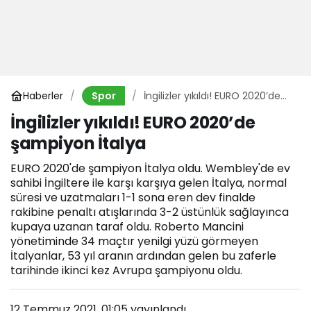
Haberler
İngilizler yıkıldı! EURO 2020’de
Spor
şampiyon İtalya
İngilizler yıkıldı! EURO 2020’de
şampiyon İtalya
EURO 2020'de şampiyon İtalya oldu. Wembley'de ev
sahibi İngiltere ile karşı karşıya gelen İtalya, normal
süresi ve uzatmaları 1-1 sona eren dev finalde
rakibine penaltı atışlarında 3-2 üstünlük sağlayınca
kupaya uzanan taraf oldu. Roberto Mancini
yönetiminde 34 maçtır yenilgi yüzü görmeyen
İtalyanlar, 53 yıl aranın ardından gelen bu zaferle
tarihinde ikinci kez Avrupa şampiyonu oldu.
12 Temmuz 2021, 01:05
yayınlandı