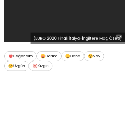
(EURO 2020 Finali İtalya-İngiltere Maç Özeti)
Beğendim
Harika
Haha
Vay
Üzgün
Kızgın