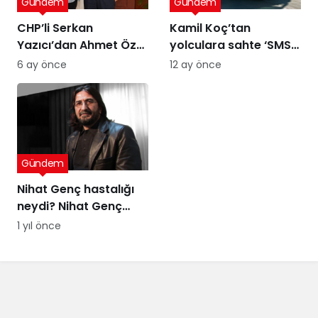
Gündem
Gündem
CHP’li Serkan
Kamil Koç’tan
Yazıcı’dan Ahmet Özer
yolculara sahte ‘SMS’
kararına tepki: Bu bir
uyarısı
6 ay önce
12 ay önce
yargı değil, sandığı
tanımayan düzenin
itirafı
Gündem
Nihat Genç hastalığı
neydi? Nihat Genç
cenaze töreni ne
1 yıl önce
zaman, nerede
yapılacak?