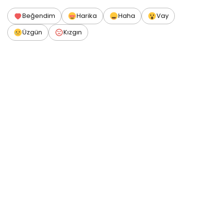
Beğendim
Harika
Haha
Vay
Üzgün
Kızgın