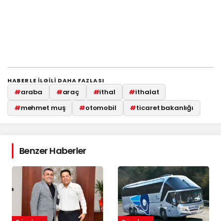
HABERLE ILGILI DAHA FAZLASI
#
araba
#
araç
#
ithal
#
ithalat
#
mehmet muş
#
otomobil
#
ticaret bakanlığı
Benzer Haberler