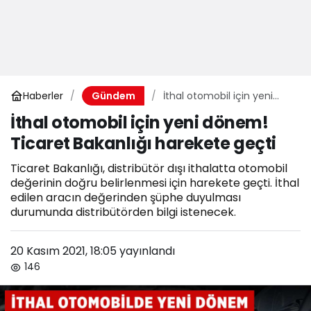
Haberler
İthal otomobil için yeni
Gündem
dönem! Ticaret Bakanlığı
İthal otomobil için yeni dönem!
harekete geçti
Ticaret Bakanlığı harekete geçti
Ticaret Bakanlığı, distribütör dışı ithalatta otomobil
değerinin doğru belirlenmesi için harekete geçti. İthal
edilen aracın değerinden şüphe duyulması
durumunda distribütörden bilgi istenecek.
20 Kasım 2021, 18:05
yayınlandı
146