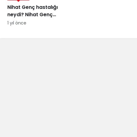
Nihat Genç hastalığı
neydi? Nihat Genç
cenaze töreni ne
1 yıl önce
zaman, nerede
yapılacak?