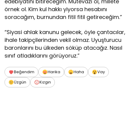
edebiyatını bitireceğim. Mütevazı ol, millete
örnek ol. Kim kul hakkı yiyorsa hesabını
soracağım, burnundan fitil fitil getireceğim.”
“Siyasi ahlak kanunu gelecek, öyle çantacılar,
ihale takipçilerinden vekil olmaz. Uyuşturucu
baronlarını bu ülkeden söküp atacağız. Nasıl
sınıf atladıklarını görüyoruz.”
Beğendim
Harika
Haha
Vay
Üzgün
Kızgın