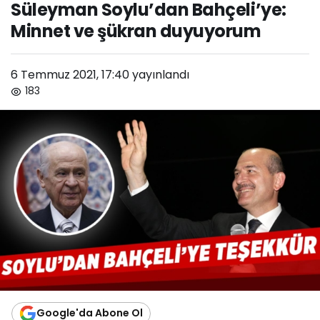
Süleyman Soylu’dan Bahçeli’ye:
şükran duyuyorum
Minnet ve şükran duyuyorum
6 Temmuz 2021, 17:40
yayınlandı
183
Google'da Abone Ol