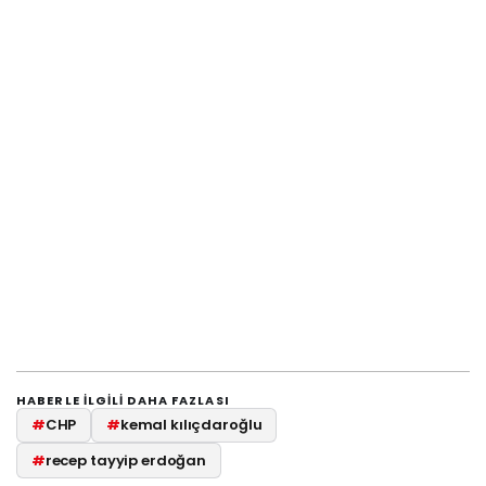
HABERLE ILGILI DAHA FAZLASI
#
CHP
#
kemal kılıçdaroğlu
#
recep tayyip erdoğan