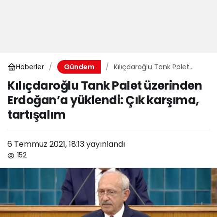
Haberler
Kılıçdaroğlu Tank Palet
Gündem
üzerinden Erdoğan’a
Kılıçdaroğlu Tank Palet üzerinden
yüklendi: Çık karşıma,
Erdoğan’a yüklendi: Çık karşıma,
tartışalım
tartışalım
6 Temmuz 2021, 18:13
yayınlandı
152