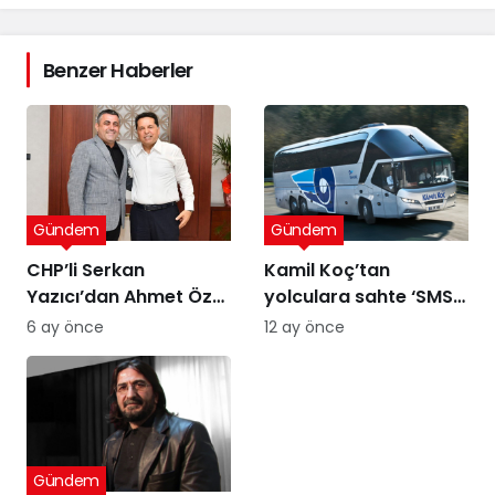
Benzer Haberler
Gündem
Gündem
CHP’li Serkan
Kamil Koç’tan
Yazıcı’dan Ahmet Özer
yolculara sahte ‘SMS’
kararına tepki: Bu bir
uyarısı
6 ay önce
12 ay önce
yargı değil, sandığı
tanımayan düzenin
itirafı
Gündem