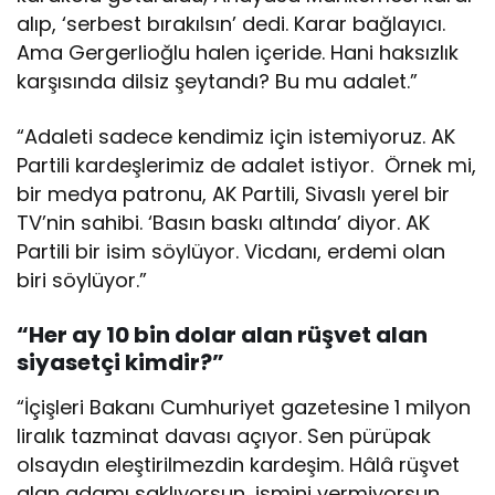
alıp, ‘serbest bırakılsın’ dedi. Karar bağlayıcı.
Ama Gergerlioğlu halen içeride. Hani haksızlık
karşısında dilsiz şeytandı? Bu mu adalet.”
“Adaleti sadece kendimiz için istemiyoruz. AK
Partili kardeşlerimiz de adalet istiyor. Örnek mi,
bir medya patronu, AK Partili, Sivaslı yerel bir
TV’nin sahibi. ‘Basın baskı altında’ diyor. AK
Partili bir isim söylüyor. Vicdanı, erdemi olan
biri söylüyor.”
“Her ay 10 bin dolar alan rüşvet alan
siyasetçi kimdir?”
“İçişleri Bakanı Cumhuriyet gazetesine 1 milyon
liralık tazminat davası açıyor. Sen pürüpak
olsaydın eleştirilmezdin kardeşim. Hâlâ rüşvet
alan adamı saklıyorsun, ismini vermiyorsun.