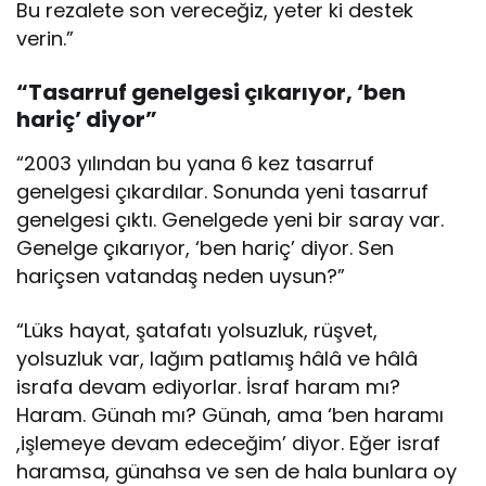
Bu rezalete son vereceğiz, yeter ki destek
verin.”
“Tasarruf genelgesi çıkarıyor, ‘ben
hariç’ diyor”
“2003 yılından bu yana 6 kez tasarruf
genelgesi çıkardılar. Sonunda yeni tasarruf
genelgesi çıktı. Genelgede yeni bir saray var.
Genelge çıkarıyor, ‘ben hariç’ diyor. Sen
hariçsen vatandaş neden uysun?”
“Lüks hayat, şatafatı yolsuzluk, rüşvet,
yolsuzluk var, lağım patlamış hâlâ ve hâlâ
israfa devam ediyorlar. İsraf haram mı?
Haram. Günah mı? Günah, ama ‘ben haramı
,işlemeye devam edeceğim’ diyor. Eğer israf
haramsa, günahsa ve sen de hala bunlara oy