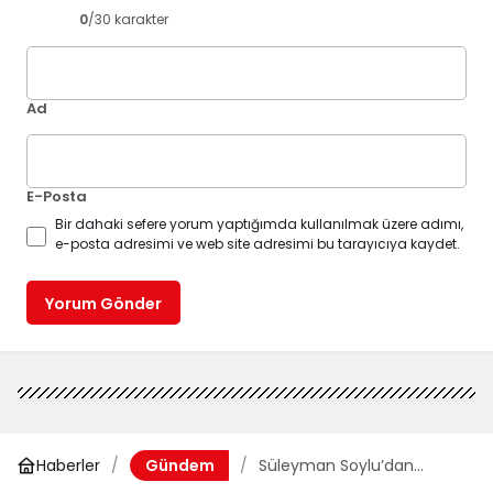
0
/30 karakter
Ad
E-Posta
Bir dahaki sefere yorum yaptığımda kullanılmak üzere adımı,
e-posta adresimi ve web site adresimi bu tarayıcıya kaydet.
Yorum Gönder
Haberler
Süleyman Soylu’dan
Gündem
Bahçeli’ye: Minnet ve