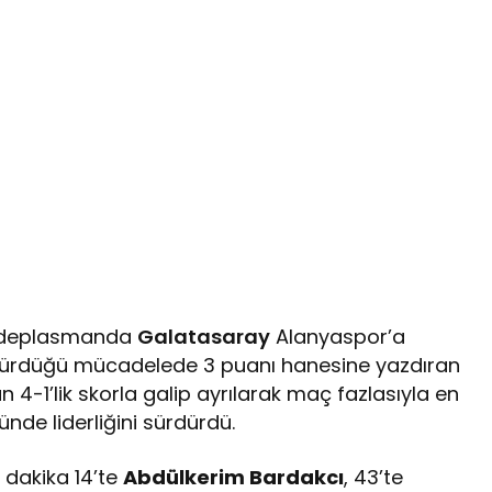
da deplasmanda
Galatasaray
Alanyaspor’a
türdüğü mücadelede 3 puanı hanesine yazdıran
n 4-1’lik skorla galip ayrılarak maç fazlasıyla en
nde liderliğini sürdürdü.
 dakika 14’te
Abdülkerim Bardakcı
, 43’te