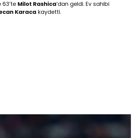
 63’te
Milot Rashica
‘dan geldi. Ev sahibi
ecan Karaca
kaydetti.