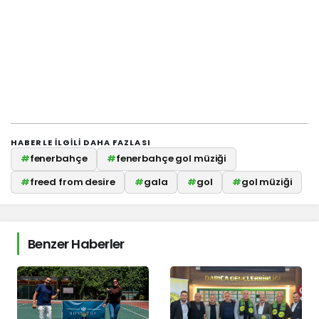
HABERLE ILGILI DAHA FAZLASI
#
fenerbahçe
#
fenerbahçe gol müziği
#
freed from desire
#
gala
#
gol
#
gol müziği
Benzer Haberler