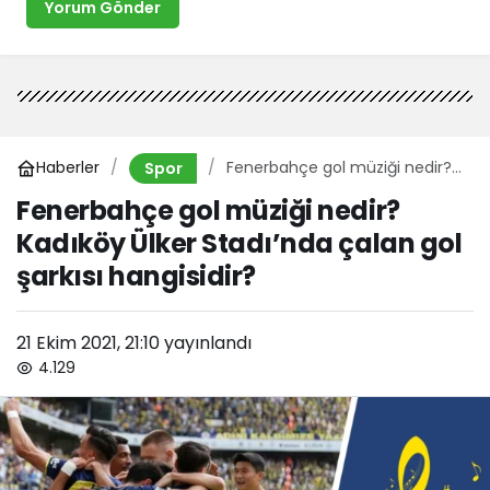
Yorum Gönder
Haberler
Fenerbahçe gol müziği nedir?
Spor
Kadıköy Ülker Stadı’nda çalan
Fenerbahçe gol müziği nedir?
gol şarkısı hangisidir?
Kadıköy Ülker Stadı’nda çalan gol
şarkısı hangisidir?
21 Ekim 2021, 21:10
yayınlandı
4.129