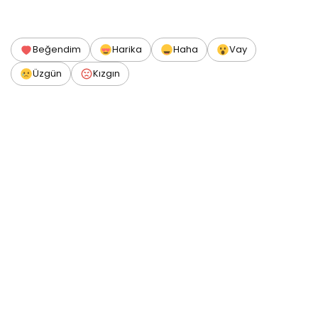
Beğendim
Harika
Haha
Vay
Üzgün
Kızgın