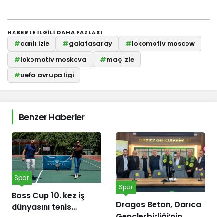
HABERLE ILGILI DAHA FAZLASI
#
canlı izle
#
galatasaray
#
lokomotiv moscow
#
lokomotiv moskova
#
maç izle
#
uefa avrupa ligi
Benzer Haberler
Spor
Spor
Boss Cup 10. kez iş
Dragos Beton, Darıca
dünyasını tenis
Gençlerbirliği’nin