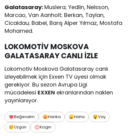
Galatasaray:
Muslera; Yedlin, Nelsson,
Marcao, Van Aanholt; Berkan, Taylan,
Cicaldau; Babel, Barış Alper Yılmaz, Mostafa
Mohamed.
LOKOMOTİV MOSKOVA
GALATASARAY CANLI İZLE
Lokomotiv Moskova Galatasaray canlı
izleyebilmek için Exxen TV üyesi olmak
gerekiyor. Bu sezon Avrupa Ligi
mücadelesi
EXXEN
ekranlarından naklen
yayınlanıyor.
Beğendim
Harika
Haha
Vay
Üzgün
Kızgın