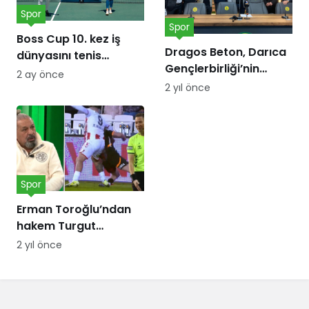
Spor
Spor
Boss Cup 10. kez iş
Dragos Beton, Darıca
dünyasını tenis
Gençlerbirliği’nin
kortunda
2 ay önce
forma göğüs
buluşturacak
2 yıl önce
sponsoru oldu!
Spor
Erman Toroğlu’ndan
hakem Turgut
Doman’a ‘Barış Alper
2 yıl önce
Yılmaz’ tepkisi:
Telefonları dinlensin,
bunda sakatlık var