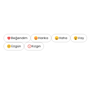
Beğendim
Harika
Haha
Vay
Üzgün
Kızgın