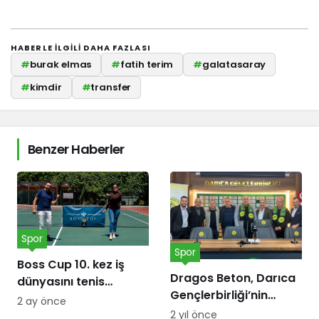
HABERLE ILGILI DAHA FAZLASI
#
burak elmas
#
fatih terim
#
galatasaray
#
kimdir
#
transfer
Benzer Haberler
Spor
Spor
Boss Cup 10. kez iş
Dragos Beton, Darıca
dünyasını tenis
Gençlerbirliği’nin
kortunda
2 ay önce
forma göğüs
buluşturacak
2 yıl önce