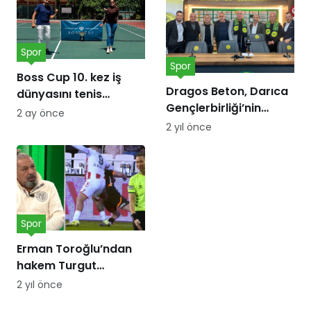
Spor
Spor
Boss Cup 10. kez iş
Dragos Beton, Darıca
dünyasını tenis
Gençlerbirliği’nin
kortunda
2 ay önce
forma göğüs
buluşturacak
2 yıl önce
sponsoru oldu!
Spor
Erman Toroğlu’ndan
hakem Turgut
Doman’a ‘Barış Alper
2 yıl önce
Yılmaz’ tepkisi: