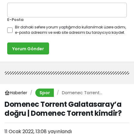
E-Posta
Bir dahaki sefere yorum yaptığımda kullanılmak üzere adımı,
e-posta adresimi ve web site adresimi bu tarayıcıya kaydet.
Yorum Gönder
Haberler
Domenec Torrent
Spor
Galatasaray’a doğru |
Domenec Torrent Galatasaray’a
Domenec Torrent kimdir?
doğru | Domenec Torrent kimdir?
11 Ocak 2022, 13:08
yayınlandı