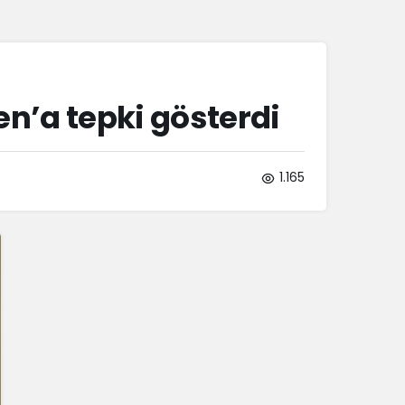
Sistem Modu
Sistem modunu seçin.
en’a tepki gösterdi
1.165