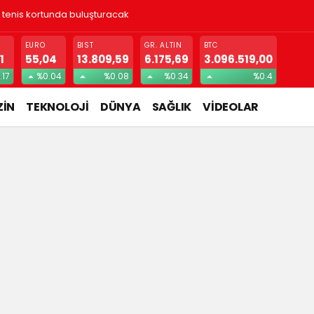
! Gizlice yerleşen parazit, görme kaybına yol açıyor
EURO
BIST
GR. ALTIN
BTC
1
55,04
13.809,59
6.175,69
3.096.519,00
.17
%0.04
%0.08
%0.34
%0.4
İN
TEKNOLOJİ
DÜNYA
SAĞLIK
VİDEOLAR