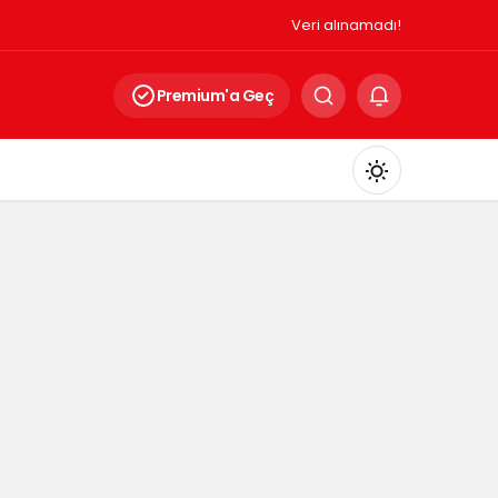
Veri alınamadı!
Premium'a Geç
Mod
değiştir
Gündüz Modu
Gündüz modunu seçin.
Gece Modu
Gece modunu seçin.