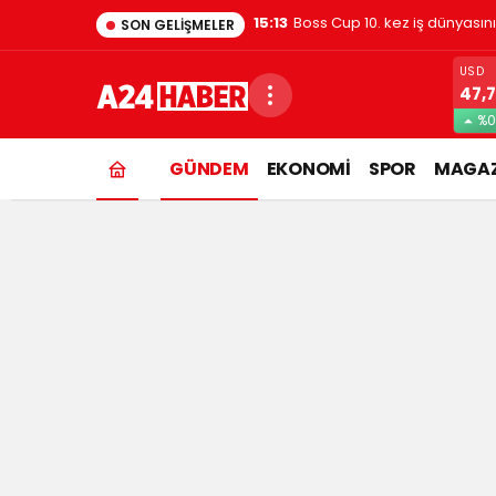
1:48
Evde kedi besleyenler dikkat
SON GELIŞMELER
USD
47,7
%0
GÜNDEM
EKONOMİ
SPOR
MAGAZ