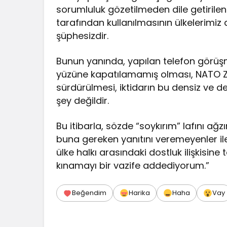
sorumluluk gözetilmeden dile getirilen
tarafından kullanılmasının ülkelerimiz a
şüphesizdir.
Bunun yanında, yapılan telefon görüşme
yüzüne kapatılamamış olması, NATO Zir
sürdürülmesi, iktidarın bu densiz ve den
şey değildir.
Bu itibarla, sözde “soykırım” lafını ağz
buna gereken yanıtını veremeyenler ile 
ülke halkı arasındaki dostluk ilişkisine 
kınamayı bir vazife addediyorum.”
Beğendim
Harika
Haha
Vay