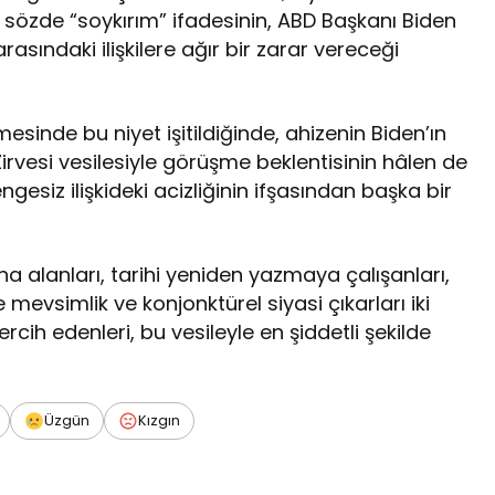
 sözde “soykırım” ifadesinin, ABD Başkanı Biden
rasındaki ilişkilere ağır bir zarar vereceği
sinde bu niyet işitildiğinde, ahizenin Biden’ın
vesi vesilesiyle görüşme beklentisinin hâlen de
gesiz ilişkideki acizliğinin ifşasından başka bir
ına alanları, tarihi yeniden yazmaya çalışanları,
mevsimlik ve konjonktürel siyasi çıkarları iki
tercih edenleri, bu vesileyle en şiddetli şekilde
Üzgün
Kızgın