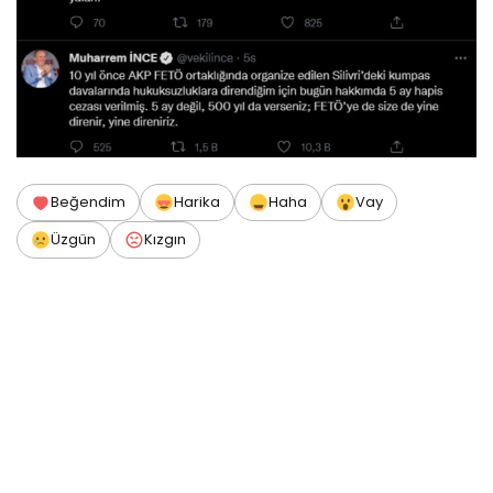
Beğendim
Harika
Haha
Vay
Üzgün
Kızgın