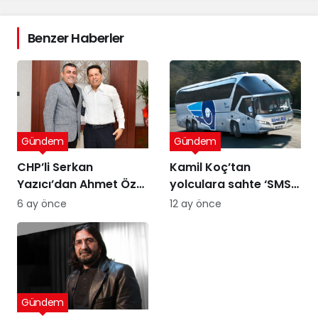
Benzer Haberler
Gündem
Gündem
CHP’li Serkan
Kamil Koç’tan
Yazıcı’dan Ahmet Özer
yolculara sahte ‘SMS’
kararına tepki: Bu bir
uyarısı
6 ay önce
12 ay önce
yargı değil, sandığı
tanımayan düzenin
itirafı
Gündem