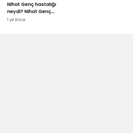
Nihat Genç hastalığı
neydi? Nihat Genç
cenaze töreni ne
1 yıl önce
zaman, nerede
yapılacak?