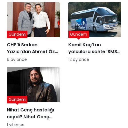
Gündem
Gündem
CHP’li Serkan
Kamil Koç’tan
Yazıcı’dan Ahmet Özer
yolculara sahte ‘SMS’
kararına tepki: Bu bir
uyarısı
6 ay önce
12 ay önce
yargı değil, sandığı
tanımayan düzenin
itirafı
Gündem
Nihat Genç hastalığı
neydi? Nihat Genç
cenaze töreni ne
1 yıl önce