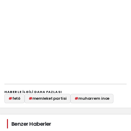
HABERLE ILGILI DAHA FAZLASI
#
fetö
#
memleket partisi
#
muharrem ince
Benzer Haberler