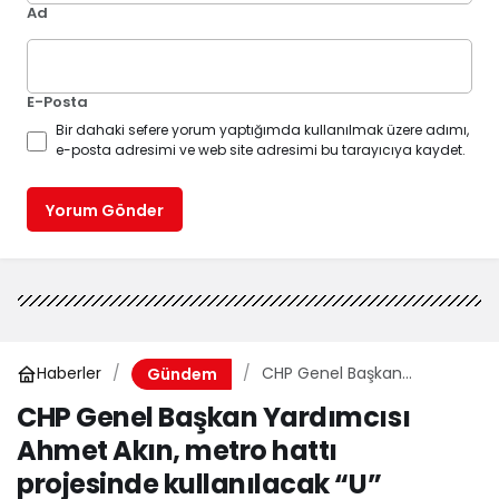
Ad
E-Posta
Bir dahaki sefere yorum yaptığımda kullanılmak üzere adımı,
e-posta adresimi ve web site adresimi bu tarayıcıya kaydet.
Yorum Gönder
Haberler
CHP Genel Başkan
Gündem
Yardımcısı Ahmet Akın,
CHP Genel Başkan Yardımcısı
metro hattı projesinde
Ahmet Akın, metro hattı
kullanılacak “U” simgesini
meclis gündemine taşıdı
projesinde kullanılacak “U”