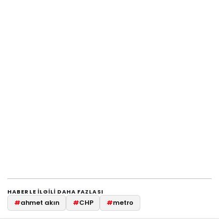
HABERLE ILGILI DAHA FAZLASI
#
ahmet akın
#
CHP
#
metro