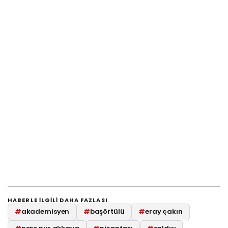
HABERLE ILGILI DAHA FAZLASI
#
akademisyen
#
başörtülü
#
eray çakın