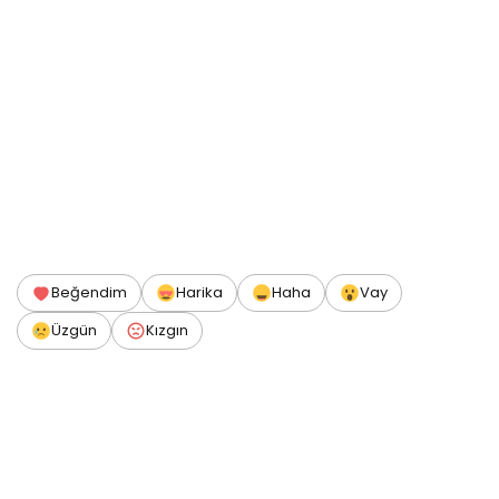
Beğendim
Harika
Haha
Vay
Üzgün
Kızgın