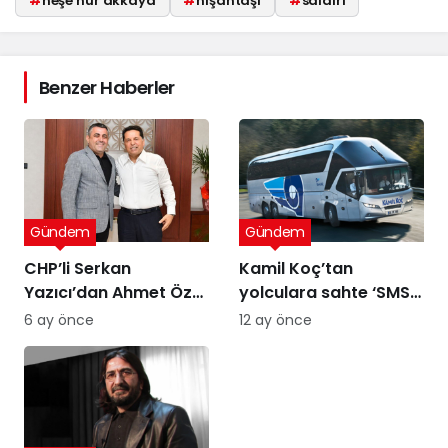
#
neşe nur akkaya
#
nişantaşı
#
saldırı
Benzer Haberler
Gündem
Gündem
CHP’li Serkan
Kamil Koç’tan
Yazıcı’dan Ahmet Özer
yolculara sahte ‘SMS’
kararına tepki: Bu bir
uyarısı
6 ay önce
12 ay önce
yargı değil, sandığı
tanımayan düzenin
itirafı