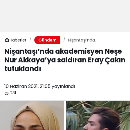
Haberler
Nişantaşı’nda
Gündem
akademisyen Neşe Nur
Nişantaşı’nda akademisyen Neşe
Akkaya’ya saldıran Eray
Nur Akkaya’ya saldıran Eray Çakın
Çakın tutuklandı
tutuklandı
10 Haziran 2021, 21:05
yayınlandı
231