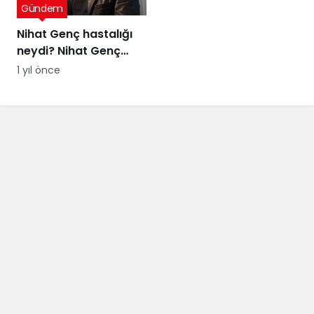
Gündem
Nihat Genç hastalığı
neydi? Nihat Genç
cenaze töreni ne
1 yıl önce
zaman, nerede
yapılacak?