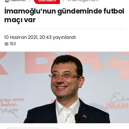
gündeminde futbol maçı
İmamoğlu’nun gündeminde futbol
var
maçı var
10 Haziran 2021, 20:43
yayınlandı
153