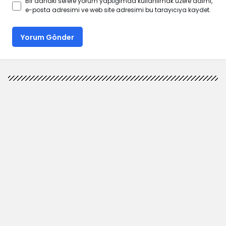
Bir dahaki sefere yorum yaptığımda kullanılmak üzere adımı,
e-posta adresimi ve web site adresimi bu tarayıcıya kaydet.
Yorum Gönder