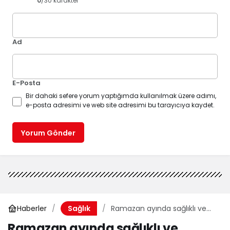
0
/30 karakter
Ad
E-Posta
Bir dahaki sefere yorum yaptığımda kullanılmak üzere adımı,
e-posta adresimi ve web site adresimi bu tarayıcıya kaydet.
Yorum Gönder
Haberler
Ramazan ayında sağlıklı ve
Sağlık
dengeli beslenmek için dikkat
Ramazan ayında sağlıklı ve
edilmesi gerekenler