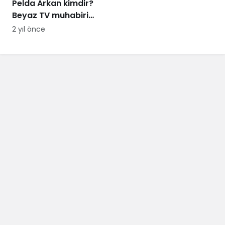
Pelda Arkan kimdir?
Beyaz TV muhabiri
Pelda Arkan kaç
2 yıl önce
yaşında, nereli?