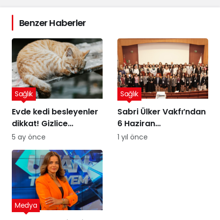
Benzer Haberler
Sağlık
Sağlık
Evde kedi besleyenler
Sabri Ülker Vakfı’ndan
dikkat! Gizlice
6 Haziran
yerleşen parazit,
Diyetisyenler Günü’ne
5 ay önce
1 yıl önce
görme kaybına yol
özel kutlama
açıyor
Medya