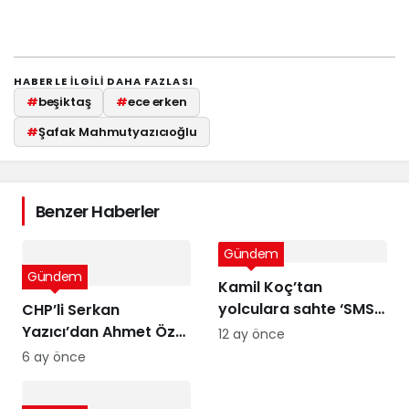
HABERLE ILGILI DAHA FAZLASI
#
beşiktaş
#
ece erken
#
Şafak Mahmutyazıcıoğlu
Benzer Haberler
Gündem
Gündem
Kamil Koç’tan
yolculara sahte ‘SMS’
CHP’li Serkan
uyarısı
Yazıcı’dan Ahmet Özer
12 ay önce
kararına tepki: Bu bir
6 ay önce
yargı değil, sandığı
tanımayan düzenin