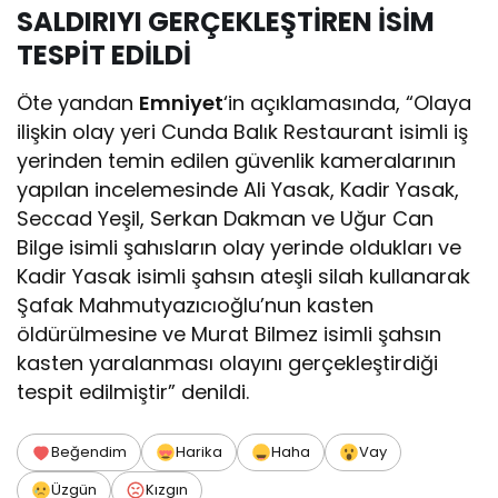
SALDIRIYI GERÇEKLEŞTİREN İSİM
TESPİT EDİLDİ
Öte yandan
Emniyet
‘in açıklamasında, “Olaya
ilişkin olay yeri Cunda Balık Restaurant isimli iş
yerinden temin edilen güvenlik kameralarının
yapılan incelemesinde Ali Yasak, Kadir Yasak,
Seccad Yeşil, Serkan Dakman ve Uğur Can
Bilge isimli şahısların olay yerinde oldukları ve
Kadir Yasak isimli şahsın ateşli silah kullanarak
Şafak Mahmutyazıcıoğlu’nun kasten
öldürülmesine ve Murat Bilmez isimli şahsın
kasten yaralanması olayını gerçekleştirdiği
tespit edilmiştir” denildi.
Beğendim
Harika
Haha
Vay
Üzgün
Kızgın