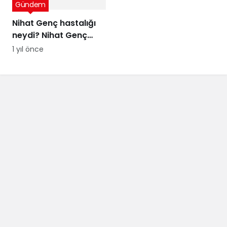
Gündem
itirafı
Nihat Genç hastalığı
neydi? Nihat Genç
cenaze töreni ne
1 yıl önce
zaman, nerede
yapılacak?