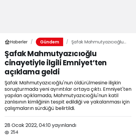
Haberler
Şafak Mahmutyazıcıoğlu
Gündem
cinayetiyle ilgili
Şafak Mahmutyazıcıoğlu
Emniyet’ten açıklama
cinayetiyle ilgili Emniyet’ten
geldi
açıklama geldi
Şafak Mahmutyazıcıoğlu'nun öldürülmesine ilişkin
soruşturmada yeni ayrıntılar ortaya çıktı. Emniyet'ten
yapılan açıklamada, Mahmutyazıcıoğlu'nun katil
zanlısının kimliğinin tespit edildiği ve yakalanması için
çalışmaların sürdüğü belirtildi.
28 Ocak 2022, 04:10
yayınlandı
254