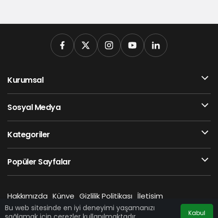
Kurumsal
Sosyal Medya
Kategoriler
Popüler Sayfalar
Hakkımızda
Künye
Gizlilik Politikası
İletişim
A24 HABER © Telif Hakkı 2026, Tüm Hakları Saklıdır
Bu web sitesinde en iyi deneyimi yaşamanızı
Kabul
sağlamak için çerezler kullanılmaktadır.