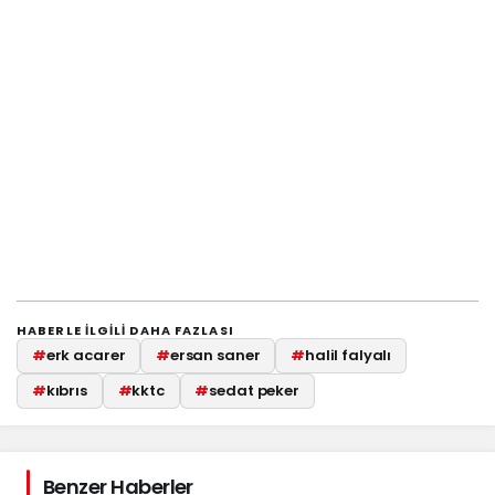
HABERLE ILGILI DAHA FAZLASI
#
erk acarer
#
ersan saner
#
halil falyalı
#
kıbrıs
#
kktc
#
sedat peker
Benzer Haberler