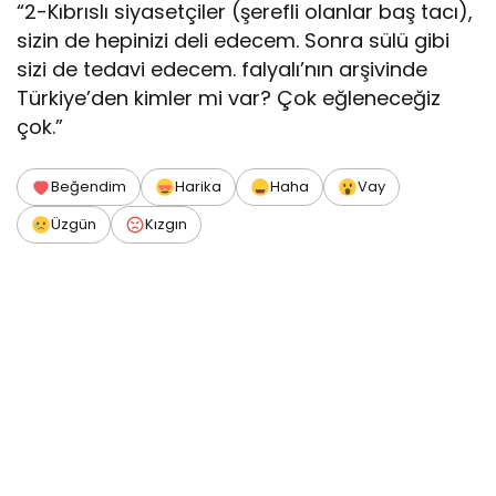
“2-Kıbrıslı siyasetçiler (şerefli olanlar baş tacı),
sizin de hepinizi deli edecem. Sonra sülü gibi
sizi de tedavi edecem. falyalı’nın arşivinde
Türkiye’den kimler mi var? Çok eğleneceğiz
çok.”
Beğendim
Harika
Haha
Vay
Üzgün
Kızgın