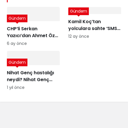
Gündem
Gündem
Kamil Koç’tan
yolculara sahte ‘SMS’
CHP’li Serkan
uyarısı
Yazıcı’dan Ahmet Özer
12 ay önce
kararına tepki: Bu bir
6 ay önce
yargı değil, sandığı
tanımayan düzenin
Gündem
itirafı
Nihat Genç hastalığı
neydi? Nihat Genç
cenaze töreni ne
1 yıl önce
zaman, nerede
yapılacak?