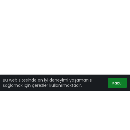
Bu web sitesinde en iyi deneyimi yaşamanızı
Kabul
sağlamak için çerezler kullanılmaktadır.
ABD Başkanı Joe Biden, Suriye’nin İdlib şehrinde
terör örgütü IŞİD lideri Ebu İbrahim el-Haşimi