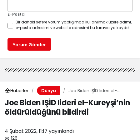
E-Posta
Bir dahaki sefere yorum yaptığımda kullanılmak üzere adımı,
e-posta adresimi ve web site adresimi bu tarayıcıya kaydet.
Yorum Gönder
Haberler
Joe Biden IŞİD lideri el-
Dünya
Kureyşi’nin öldürüldüğünü
Joe Biden IŞİD lideri el-Kureyşi’nin
bildirdi
öldürüldüğünü bildirdi
4 Şubat 2022, 11:17
yayınlandı
126