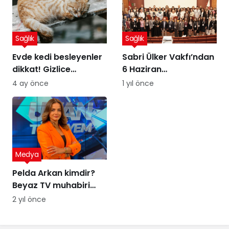
Sağlık
Sağlık
Evde kedi besleyenler
Sabri Ülker Vakfı’ndan
dikkat! Gizlice
6 Haziran
yerleşen parazit,
Diyetisyenler Günü’ne
4 ay önce
1 yıl önce
görme kaybına yol
özel kutlama
açıyor
Medya
Pelda Arkan kimdir?
Beyaz TV muhabiri
Pelda Arkan kaç
2 yıl önce
yaşında, nereli?