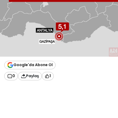
Google'da Abone Ol
0
Paylaş
1