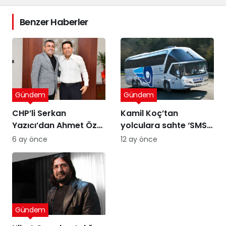
Benzer Haberler
Gündem
Gündem
CHP’li Serkan
Kamil Koç’tan
Yazıcı’dan Ahmet Özer
yolculara sahte ‘SMS’
kararına tepki: Bu bir
uyarısı
6 ay önce
12 ay önce
yargı değil, sandığı
tanımayan düzenin
itirafı
Gündem