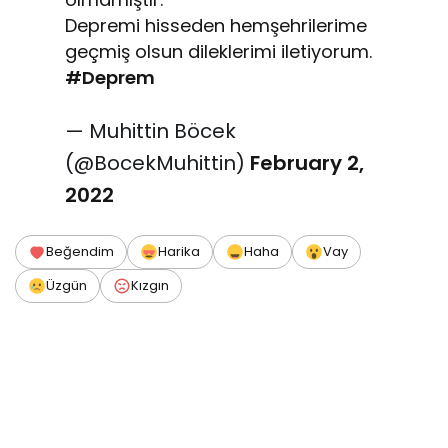
Depremi hisseden hemşehrilerime
geçmiş olsun dileklerimi iletiyorum.
#Deprem
— Muhittin Böcek
(@BocekMuhittin)
February 2,
2022
Beğendim
Harika
Haha
Vay
Üzgün
Kızgın