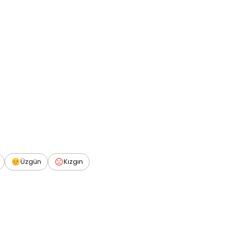
Üzgün
Kızgın