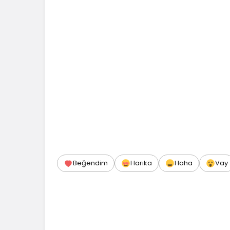
Beğendim
Harika
Haha
Vay