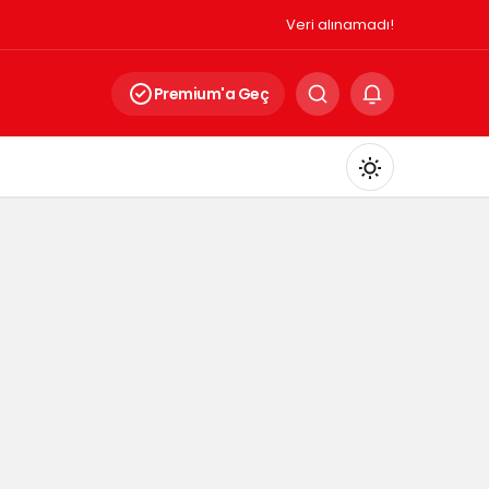
Veri alınamadı!
Premium'a Geç
Mod
değiştir
Gündüz Modu
Gündüz modunu seçin.
Gece Modu
Gece modunu seçin.