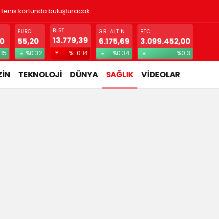
! Gizlice yerleşen parazit, görme kaybına yol açıyor
BIST
EURO
GR. ALTIN
BTC
13.779,39
70
55,20
6.175,69
3.099.452,00
.15
%0.32
%-0.14
%0.34
%0.3
İN
TEKNOLOJİ
DÜNYA
SAĞLIK
VİDEOLAR