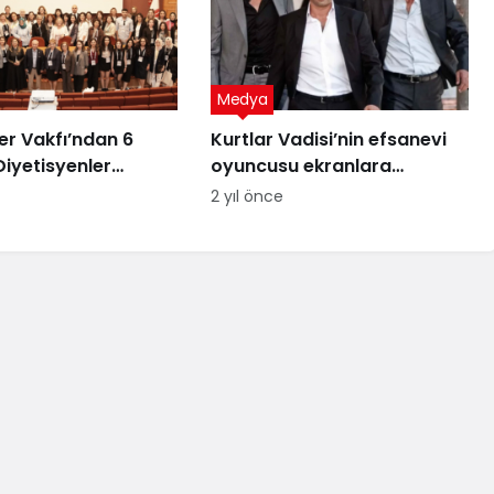
Medya
er Vakfı’ndan 6
Kurtlar Vadisi’nin efsanevi
Diyetisyenler
oyuncusu ekranlara
özel kutlama
dönüyor! İşte yeni dizisi
2 yıl önce