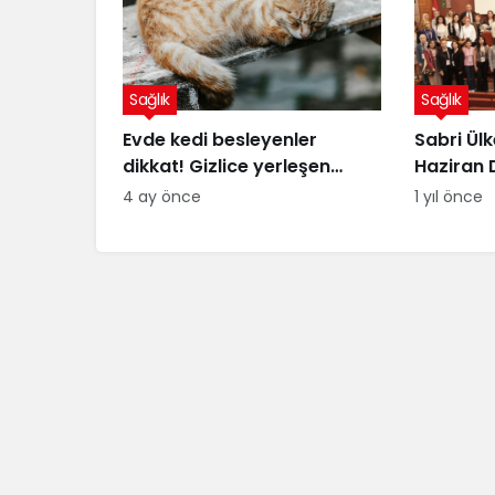
Sağlık
Sağlık
Evde kedi besleyenler
Sabri Ülk
dikkat! Gizlice yerleşen
Haziran 
parazit, görme kaybına yol
Günü’ne 
4 ay önce
1 yıl önce
açıyor