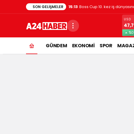
1:48
Evde kedi besleyenler dikkat
SON GELIŞMELER
USD
47,
%0
GÜNDEM
EKONOMİ
SPOR
MAGAZ