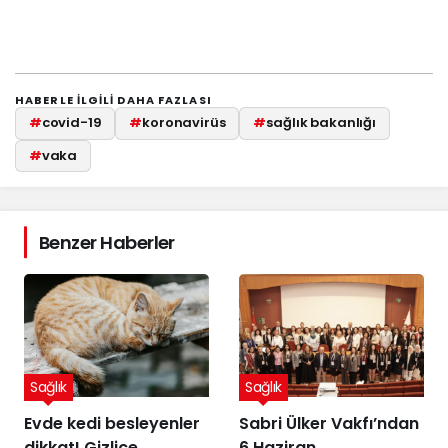
HABERLE ILGILI DAHA FAZLASI
#
covid-19
#
koronavirüs
#
sağlık bakanlığı
#
vaka
Benzer Haberler
Sağlık
Sağlık
Evde kedi besleyenler
Sabri Ülker Vakfı’ndan
dikkat! Gizlice
6 Haziran