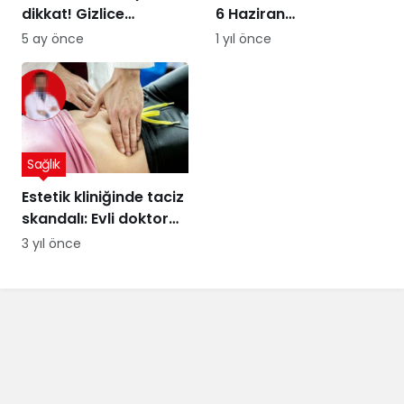
dikkat! Gizlice
6 Haziran
yerleşen parazit,
Diyetisyenler Günü’ne
5 ay önce
1 yıl önce
görme kaybına yol
özel kutlama
açıyor
Sağlık
Estetik kliniğinde taciz
skandalı: Evli doktor
hakkında korkunç
3 yıl önce
iddialar