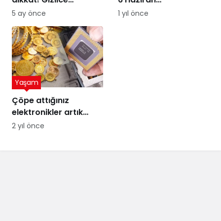
yerleşen parazit,
Diyetisyenler Günü’ne
5 ay önce
1 yıl önce
görme kaybına yol
özel kutlama
açıyor
Yaşam
Çöpe attığınız
elektronikler artık
altına dönüşebilir!
2 yıl önce
Üstelik peynir altı
suyuyla