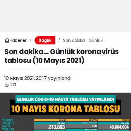
Haberler
Son dakika… Günlük
Sağlık
koronavirüs tablosu (10 Mayıs
Son dakika… Günlük koronavirüs
2021)
tablosu (10 Mayıs 2021)
10 Mayıs 2021, 20:17
yayınlandı
213