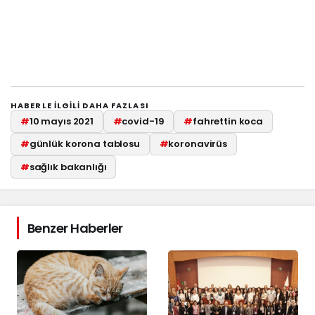
HABERLE ILGILI DAHA FAZLASI
#
10 mayıs 2021
#
covid-19
#
fahrettin koca
#
günlük korona tablosu
#
koronavirüs
#
sağlık bakanlığı
Benzer Haberler