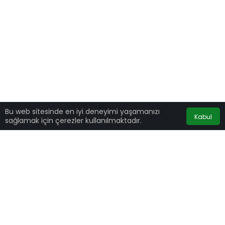
Bu web sitesinde en iyi deneyimi yaşamanızı
Kabul
sağlamak için çerezler kullanılmaktadır.
Sağlık Bakanı Fahrettin Koca, 1-7 Mayıs
arasında illere göre her 100 bin kişide görülen
Covid-19 vaka sayılarını açıkladı.
Koca Twitter hesabı üzerinden yapmış olduğu
paylaşımda “
İllerimizde 100.000 nüfusa
karşılık gelen haftalık vaka sayısını