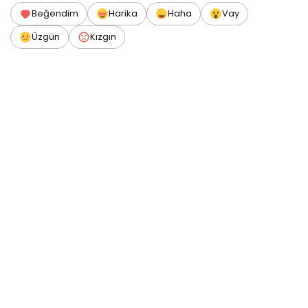
Beğendim
Harika
Haha
Vay
Üzgün
Kızgın