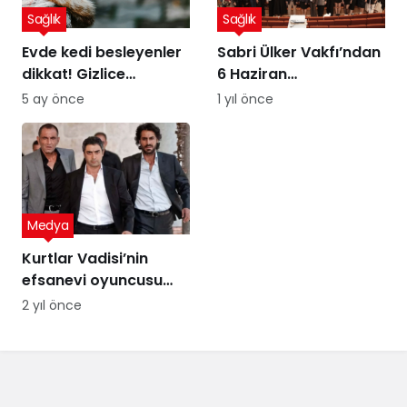
Sağlık
Sağlık
Evde kedi besleyenler
Sabri Ülker Vakfı’ndan
dikkat! Gizlice
6 Haziran
yerleşen parazit,
Diyetisyenler Günü’ne
5 ay önce
1 yıl önce
görme kaybına yol
özel kutlama
açıyor
Medya
Kurtlar Vadisi’nin
efsanevi oyuncusu
ekranlara dönüyor!
2 yıl önce
İşte yeni dizisi