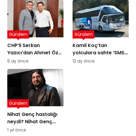
Gündem
Gündem
CHP’li Serkan
Kamil Koç’tan
Yazıcı’dan Ahmet Özer
yolculara sahte ‘SMS’
kararına tepki: Bu bir
uyarısı
6 ay önce
12 ay önce
yargı değil, sandığı
tanımayan düzenin
itirafı
Gündem
Nihat Genç hastalığı
neydi? Nihat Genç
cenaze töreni ne
1 yıl önce