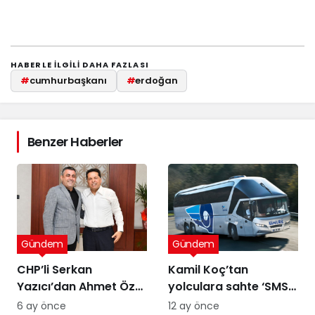
HABERLE ILGILI DAHA FAZLASI
#
cumhurbaşkanı
#
erdoğan
Benzer Haberler
Gündem
Gündem
CHP’li Serkan
Kamil Koç’tan
Yazıcı’dan Ahmet Özer
yolculara sahte ‘SMS’
kararına tepki: Bu bir
uyarısı
6 ay önce
12 ay önce