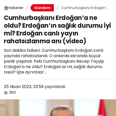
Haberler
Cumhurbaşkanı Erdoğan’a
Gündem
ne oldu? Erdoğan’ın sağlık
Cumhurbaşkanı Erdoğan’a ne
durumu iyi mi? Erdoğan
oldu? Erdoğan’ın sağlık durumu iyi
canlı yayın
rahatsızlanma anı (video)
mi? Erdoğan canlı yayın
rahatsızlanma anı (video)
Son dakika haberi: Cumhurbaşkanı Erdoğan canlı
yayında rahatsızlandı. O anlarda ekranda büyük
panik yaşandı. Peki Cumhurbaşkanı Recep Tayyip
Erdoğan'a ne oldu? Erdoğan iyi mi, sağlık durumu
nasıl? İşte ayrıntılar...
25 Nisan 2023, 23:59
yayınlandı
360