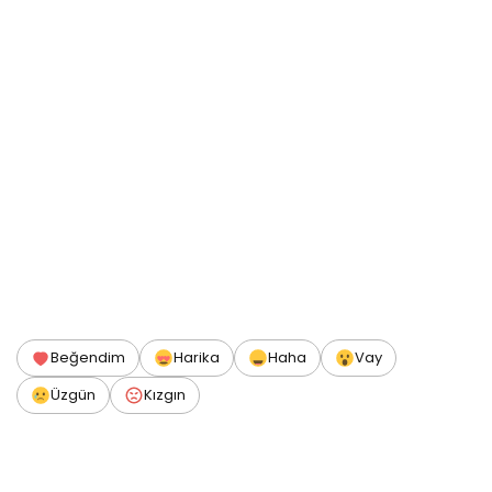
Beğendim
Harika
Haha
Vay
Üzgün
Kızgın