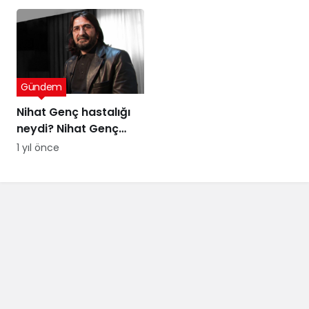
yargı değil, sandığı
tanımayan düzenin
itirafı
Gündem
Nihat Genç hastalığı
neydi? Nihat Genç
cenaze töreni ne
1 yıl önce
zaman, nerede
yapılacak?