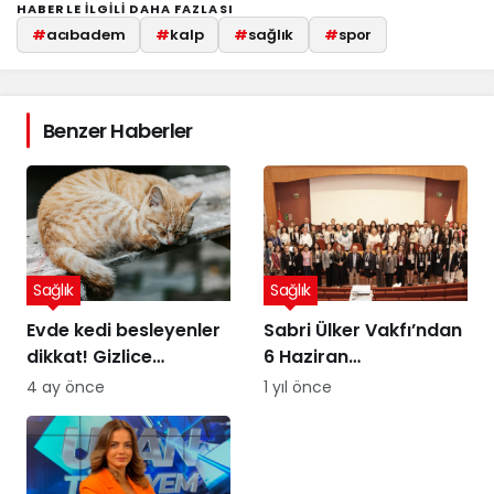
HABERLE ILGILI DAHA FAZLASI
#
acıbadem
#
kalp
#
sağlık
#
spor
Benzer Haberler
Sağlık
Sağlık
Evde kedi besleyenler
Sabri Ülker Vakfı’ndan
dikkat! Gizlice
6 Haziran
yerleşen parazit,
Diyetisyenler Günü’ne
4 ay önce
1 yıl önce
görme kaybına yol
özel kutlama
açıyor