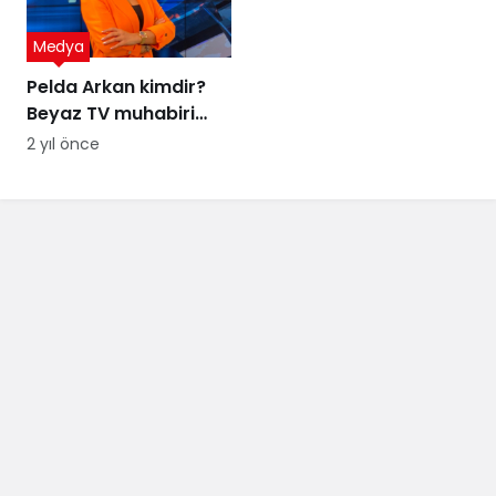
Medya
Pelda Arkan kimdir?
Beyaz TV muhabiri
Pelda Arkan kaç
2 yıl önce
yaşında, nereli?