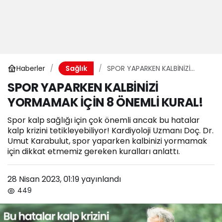
Haberler
SPOR YAPARKEN KALBİNİZİ
Sağlık
YORMAMAK İÇİN 8 ÖNEMLİ
SPOR YAPARKEN KALBİNİZİ
KURAL!
YORMAMAK İÇİN 8 ÖNEMLİ KURAL!
Spor kalp sağlığı için çok önemli ancak bu hatalar
kalp krizini tetikleyebiliyor! Kardiyoloji Uzmanı Doç. Dr.
Umut Karabulut, spor yaparken kalbinizi yormamak
için dikkat etmemiz gereken kuralları anlattı.
28 Nisan 2023, 01:19
yayınlandı
449