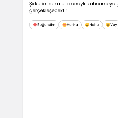
Şirketin halka arzı onaylı izahnameye 
gerçekleşecektir.
Beğendim
Harika
Haha
Vay