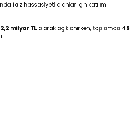
da faiz hassasiyeti olanlar için katılım
ü
2,2 milyar TL
olarak açıklanırken, toplamda
45
u.