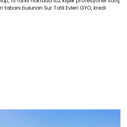
lup, 15 farklı noktada 102 kişilik profesyonel satış
 tabanı bulunan Sur Tatil Evleri GYO, kredi