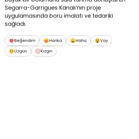
Segarra-Garrigues Kanalı’nın proje
uygulamasında boru imalatı ve tedariki
sağladı.
Beğendim
Harika
Haha
Vay
Üzgün
Kızgın