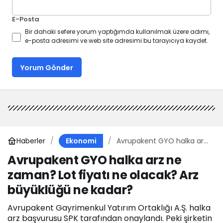
E-Posta
Bir dahaki sefere yorum yaptığımda kullanılmak üzere adımı,
e-posta adresimi ve web site adresimi bu tarayıcıya kaydet.
Yorum Gönder
Haberler
Avrupakent GYO halka arz
Ekonomi
ne zaman? Lot fiyatı ne
Avrupakent GYO halka arz ne
olacak? Arz büyüklüğü ne
zaman? Lot fiyatı ne olacak? Arz
kadar?
büyüklüğü ne kadar?
Avrupakent Gayrimenkul Yatırım Ortaklığı A.Ş. halka
arz başvurusu SPK tarafından onaylandı. Peki şirketin