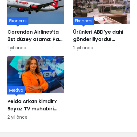
Ekonomi
Ekonomi
Corendon Airlines’ta
Ürünleri ABD’ye dahi
üst düzey atama: Paul
gönderiliyordu!
Schwaiger yeni CCO
Mobilya üssü iflasın
1 yıl önce
2 yıl önce
oldu
eşiğinde
Medya
Pelda Arkan kimdir?
Beyaz TV muhabiri
Pelda Arkan kaç
2 yıl önce
yaşında, nereli?