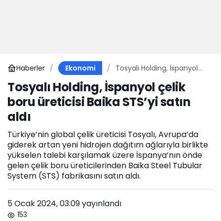
Haberler
Tosyalı Holding, İspanyol
Ekonomi
çelik boru üreticisi Baika
Tosyalı Holding, İspanyol çelik
STS’yi satın aldı
boru üreticisi Baika STS’yi satın
aldı
Türkiye’nin global çelik üreticisi Tosyalı, Avrupa’da
giderek artan yeni hidrojen dağıtım ağlarıyla birlikte
yükselen talebi karşılamak üzere İspanya’nın önde
gelen çelik boru üreticilerinden Baika Steel Tubular
System (STS) fabrikasını satın aldı.
5 Ocak 2024, 03:09
yayınlandı
153