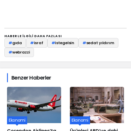
HABERLE ILGILI DAHA FAZLASI
#
gıda
#
israf
#
istegelsin
#
sedat yıldırım
#
webrazzi
Benzer Haberler
Ekonomi
Ekonomi
Corendon Airlines’ta
Ürünleri ABD’ye dahi