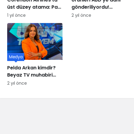
üst düzey atama: Paul
gönderiliyordu!
Schwaiger yeni CCO
Mobilya üssü iflasın
1 yıl önce
2 yıl önce
oldu
eşiğinde
Medya
Pelda Arkan kimdir?
Beyaz TV muhabiri
Pelda Arkan kaç
2 yıl önce
yaşında, nereli?