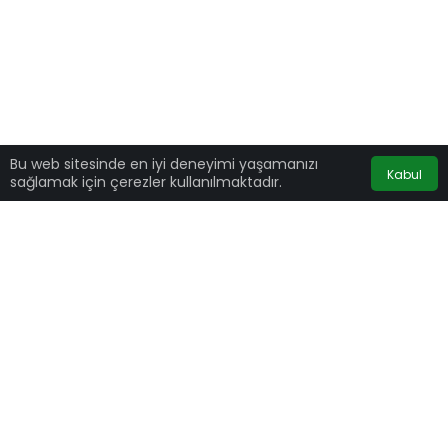
Bu web sitesinde en iyi deneyimi yaşamanızı
Kabul
sağlamak için çerezler kullanılmaktadır.
DEVA Partisi Genel Başkanı
Ali Babacan
,
İzmir’de partisinin Bayraklı ilçe kongresinde
konuştu. Babacan şu ifadeleri kullandı:
‘Merkez Bankası’nın tek kolu kırık’