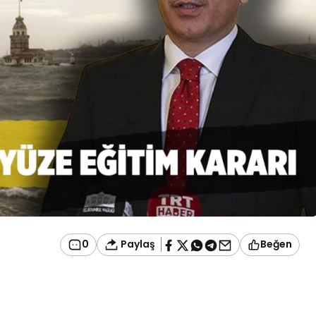
Paylaş
0
Beğen