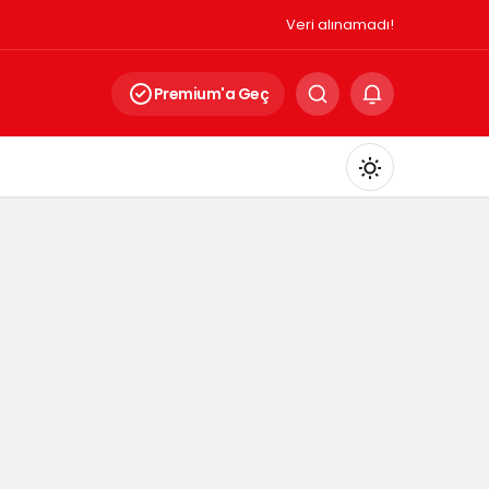
Veri alınamadı!
Premium'a Geç
Mod
değiştir
Gündüz Modu
Gündüz modunu seçin.
Gece Modu
Gece modunu seçin.