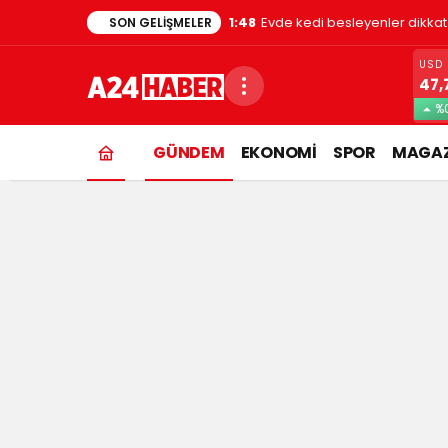
1:48
Evde kedi besleyenler dikkat
SON GELIŞMELER
USD
47,
%
GÜNDEM
EKONOMİ
SPOR
MAGAZ