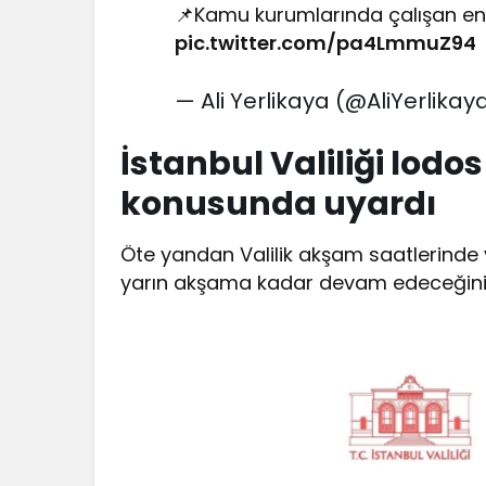
📌Kamu kurumlarında çalışan engel
pic.twitter.com/pa4LmmuZ94
— Ali Yerlikaya (@AliYerlikay
İstanbul Valiliği lodo
konusunda uyardı
Öte yandan Valilik akşam saatlerinde y
yarın akşama kadar devam edeceğini be