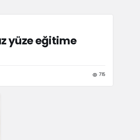
Sistem Modu
Sistem modunu seçin.
üz yüze eğitime
715