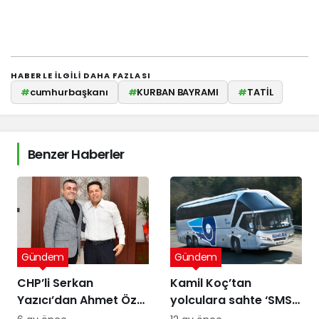
HABERLE ILGILI DAHA FAZLASI
#
cumhurbaşkanı
#
KURBAN BAYRAMI
#
TATİL
Benzer Haberler
Gündem
Gündem
CHP’li Serkan
Kamil Koç’tan
Yazıcı’dan Ahmet Özer
yolculara sahte ‘SMS’
kararına tepki: Bu bir
uyarısı