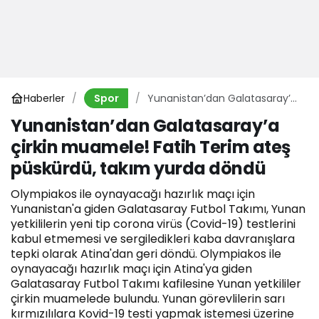
Haberler
Yunanistan’dan Galatasaray’a
Spor
çirkin muamele! Fatih Terim
Yunanistan’dan Galatasaray’a
ateş püskürdü, takım yurda
çirkin muamele! Fatih Terim ateş
döndü
püskürdü, takım yurda döndü
Olympiakos ile oynayacağı hazırlık maçı için
Yunanistan'a giden Galatasaray Futbol Takımı, Yunan
yetkililerin yeni tip corona virüs (Covid-19) testlerini
kabul etmemesi ve sergiledikleri kaba davranışlara
tepki olarak Atina'dan geri döndü. Olympiakos ile
oynayacağı hazırlık maçı için Atina'ya giden
Galatasaray Futbol Takımı kafilesine Yunan yetkililer
çirkin muamelede bulundu. Yunan görevlilerin sarı
kırmızılılara Kovid-19 testi yapmak istemesi üzerine