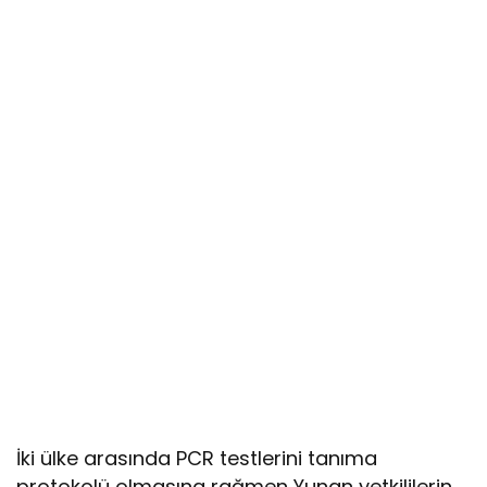
İki ülke arasında PCR testlerini tanıma
protokolü olmasına rağmen Yunan yetkililerin