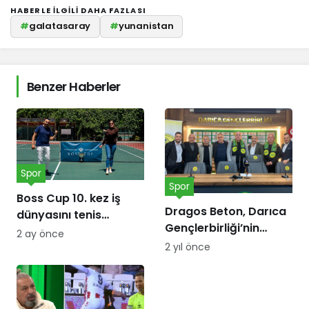
HABERLE ILGILI DAHA FAZLASI
#
galatasaray
#
yunanistan
Benzer Haberler
Spor
Spor
Boss Cup 10. kez iş
Dragos Beton, Darıca
dünyasını tenis
Gençlerbirliği’nin
kortunda
2 ay önce
forma göğüs
buluşturacak
2 yıl önce
sponsoru oldu!