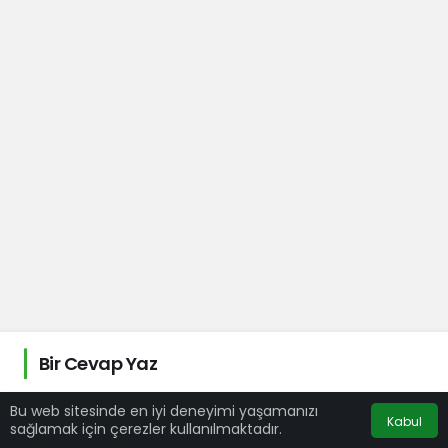
Bir Cevap Yaz
E-posta adresiniz yayınlanmayacak.
Gerekli
Bu web sitesinde en iyi deneyimi yaşamanızı
Kabul
sağlamak için çerezler kullanılmaktadır.
alanlar
*
ile işaretlenmişlerdir