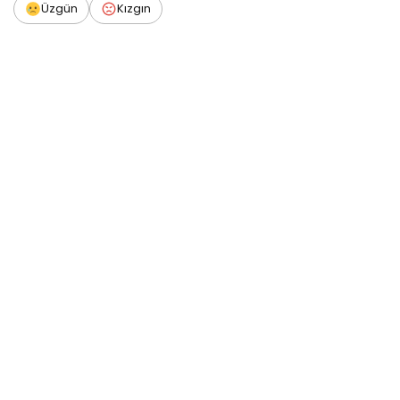
Üzgün
Kızgın