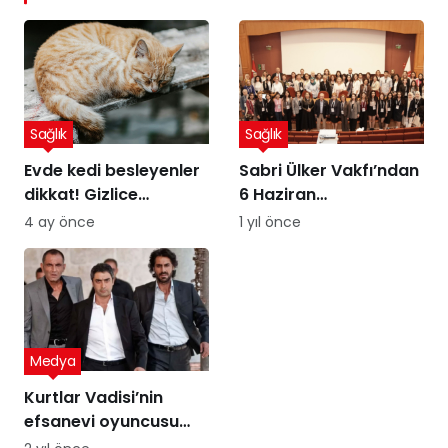
Sağlık
Sağlık
Evde kedi besleyenler
Sabri Ülker Vakfı’ndan
dikkat! Gizlice
6 Haziran
yerleşen parazit,
Diyetisyenler Günü’ne
4 ay önce
1 yıl önce
görme kaybına yol
özel kutlama
açıyor
Medya
Kurtlar Vadisi’nin
efsanevi oyuncusu
ekranlara dönüyor!