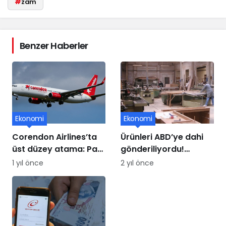
#
zam
Benzer Haberler
Ekonomi
Ekonomi
Corendon Airlines’ta
Ürünleri ABD’ye dahi
üst düzey atama: Paul
gönderiliyordu!
Schwaiger yeni CCO
Mobilya üssü iflasın
1 yıl önce
2 yıl önce
oldu
eşiğinde