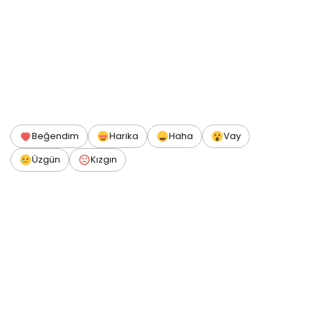
Beğendim
Harika
Haha
Vay
Üzgün
Kızgın