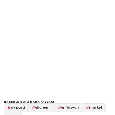
HABERLE ILGILI DAHA FAZLASI
#
ak parti
#
ekonomi
#
enflasyon
#
market