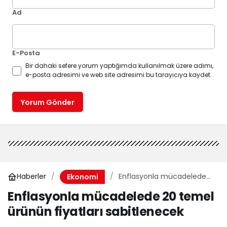
Ad
E-Posta
Bir dahaki sefere yorum yaptığımda kullanılmak üzere adımı,
e-posta adresimi ve web site adresimi bu tarayıcıya kaydet.
Yorum Gönder
Haberler
Enflasyonla mücadelede
Ekonomi
20 temel ürünün fiyatları
Enflasyonla mücadelede 20 temel
sabitlenecek
ürünün fiyatları sabitlenecek