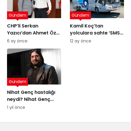
Gündem
Gündem
CHP’li Serkan
Kamil Koç’tan
Yazıcı’dan Ahmet Özer
yolculara sahte ‘SMS’
kararına tepki: Bu bir
uyarısı
6 ay önce
12 ay önce
yargı değil, sandığı
tanımayan düzenin
itirafı
Gündem
Nihat Genç hastalığı
neydi? Nihat Genç
cenaze töreni ne
1 yıl önce
zaman, nerede
yapılacak?